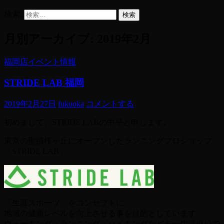
検索:
月別アーカイブ: 2019年2月
福岡店イベント情報
STRIDE LAB 福岡
2019年2月27日
fukuoka
コメントする
初めまして、STRIDE LABの中平と申します。
東京の
聖蹟桜ヶ丘にオープンしたランニングプロショップ
「
STRIDE LAB
」
「生涯スポーツ」をコンセプトに
地域の健康レベルを向上させる事を目的としています。
ウォーキング・ランニング・ハイキングなどを一生涯継続で