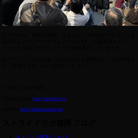
ランナーが「自然な状態」で走ることで怪我なく走ることを
目的としたシューズブランド「ALTRA」の直営店として、
一人一人の足に合ったシューズの提案をしていきます。
オープンしてからは多くのイベントを展開していくので皆さ
ん、続報をお楽しみにお待ちください！
STRIDE LAB 福岡
STRIDE LAB:
http://stridelab.jp/
ALTRA:
http://altrazerodrop.jp/
ストライドラボ福岡 ブログ
ランニング障害について