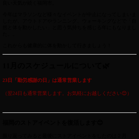
良い天気が続く福岡市。
今年はマラソンなど様々なイベントが中止になってしまいま
したが、アウトドアやランニング、ウォーキングなどで「自
然と体を動かしたい」と思う気持ちを感じる年にもなりまし
た。。
これからも健康的に体を動かして行きましょう！
11月のスケジュールについて🌿
23日「勤労感謝の日」は通常営業します
（翌24日も通常営業します。お気軽にお越しください😊）
福岡のストアイベントを復活します😊
振り返ってみると最後にストアイベントをしたのは２月