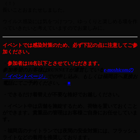
（！）
長いことおまたせしました。
ウイルス感染には気をつけつつ、ゆっくりと楽しめる場を作
っていきたいと考えていますのでお楽しみに。
イベントでは感染対策のため、必ず下記の点に注意してご参
加ください。
・
参加者は10名以下とさせていただきます。
参加希望のお客様はRUNNETが運営している
e-moshicomの
「イベントページ」
での申し込み、もしくは福岡店へ直接お
電話にてご予約ください。→
■
・できるだけ着替えが不要な格好でお越しください。
・イベント中は店舗を施錠するため、荷物を置いておくこと
ができます。
貴重品の管理はお客様ご自身にお任せしていま
す。
・福岡店のナイトランでは夜間の安全対策には、フラッシュ
ライトなどの着用を推奨しております。