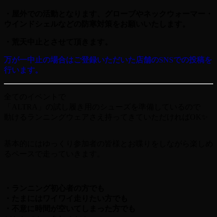
・屋外での活動となります、グローブやネックウォーマー・
ウインドシェルなどの防寒対策をお願いいたします。
・荒天中止とさせて頂きます。
万が一中止の場合はご登録いただいた店舗の
SNS
での投稿を
行います。
全てのイベントで
「ALTRA」の試し履き用のシューズを準備しているので
動けるランニングウェアさえ持ってきていただければOK
✨
基本的にはゆっくり参加者の皆様とお喋りをしながら楽しめ
るペースで走っていきます。
・ランニング初心者の方でも
・たまにはワイワイ走りたい方でも
・不意に時間が空いてしまった方でも