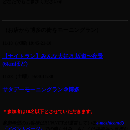
どなたでもご参加ください
☀️
（お店から博多の街をモーニングラン）
11/18 (水曜) 19:45-21-10
【ナイトラン】みんな大好き 坂道〜夜景
(6kmほど)
11/28（土曜） 9:00-11:30
サタデーモーニングラン＠博多
＊
参加者は10名以下とさせていただきます。
参加希望のお客様はRUNNETが運営している
e-moshicomの
「イベントページ」
での申し込み、もしくは福岡
店へ直接お