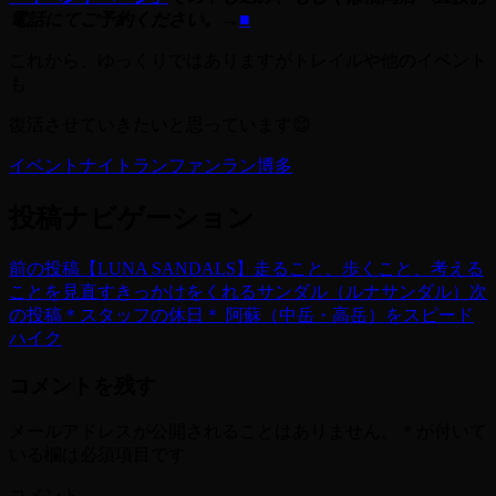
電話にてご予約ください。→
■
これから、ゆっくりではありますがトレイルや他のイベント
も
復活させていきたいと思っています😊
イベント
ナイトラン
ファンラン
博多
投稿ナビゲーション
前の投稿
【LUNA SANDALS】走ること、歩くこと、考える
ことを見直すきっかけをくれるサンダル（ルナサンダル）
次
の投稿
＊スタッフの休日＊ 阿蘇（中岳・高岳）をスピード
ハイク
コメントを残す
メールアドレスが公開されることはありません。
*
が付いて
いる欄は必須項目です
コメント