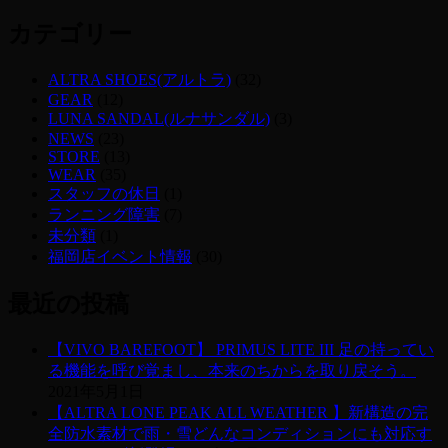
カテゴリー
ALTRA SHOES(アルトラ)
(32)
GEAR
(12)
LUNA SANDAL(ルナサンダル)
(3)
NEWS
(23)
STORE
(13)
WEAR
(35)
スタッフの休日
(1)
ランニング障害
(7)
未分類
(1)
福岡店イベント情報
(30)
最近の投稿
【VIVO BAREFOOT】 PRIMUS LITE III 足の持ってい
る機能を呼び覚まし、本来のちからを取り戻そう。
2021年5月1日
【ALTRA LONE PEAK ALL WEATHER 】新構造の完
全防水素材で雨・雪どんなコンディションにも対応す