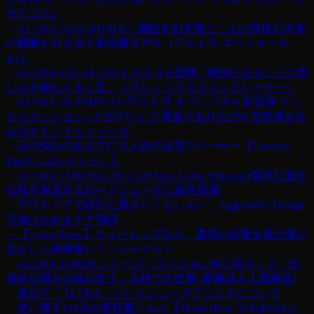
ザイゴス）
・
ALTRA SUPERIOR4.5 機能を削ぎ落とし人の身体の本来
の機能を引き出す超軽量モデル（アルトラ スペリオール
4.5）
・
ALTRA ESCALANTE RACER登場「軽快に走ることの楽
しみを味わえる１足」（アルトラエスカランテレーサー）
・ALTRA OLYMPUS4 (アルトラ オリンパス4) 新登場 マッ
クスクッション×メガグリップ
厚底でありながら安定感を生
み出すトレイルシューズ
・
足の悩みのある方に大人気の足指スペーサー【Correct
Toe®︎（コレクトゥ）】
・
ALTRA TORIN4.5 PLUSH New Color Release!(贅沢な履き
心地を実現するロードシューズに新色登場)
・
アウトドアで絶対に焼きたくない人へ Aggressive Design
日焼け止め＆ケア用品
・【Teton Bros.】ティートンブロス 素材の特徴を最大限に
生かした高機能レインジャケット
・
ALTRA TORIN シリーズ「クッション性の高さ」と「圧
倒的な履き心地の良さ」を持つ大定番 (新商品＆人気商品)
・
改めて「ALTRA」というシューズブランドについて
・
使い勝手100点の超軽量シェル【Teton Bros. Windriverシ