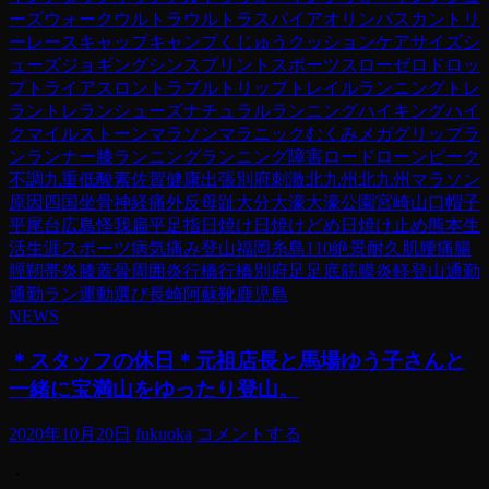
ーズ
ウォーク
ウルトラ
ウルトラスパイア
オリンパス
カントリ
ーレース
キャップ
キャンプ
くじゅう
クッション
ケア
サイズ
シ
ューズ
ジョギング
シンスプリント
スポーツ
スロー
ゼロドロッ
プ
トライアスロン
トラブル
トリップ
トレイルランニング
トレ
ラン
トレランシューズ
ナチュラルランニング
ハイキング
ハイ
ク
マイルストーン
マラソン
マラニック
むくみ
メガグリップ
ラ
ン
ランナー膝
ランニング
ランニング障害
ロード
ローンピーク
不調
九重
低酸素
佐賀
健康
出張
別府
刺激
北九州
北九州マラソン
原因
四国
坐骨神経痛
外反母趾
大分
大濠
大濠公園
宮崎
山口
帽子
平尾台
広島
怪我
扁平足
指
日焼け
日焼けどめ
日焼け止め
熊本
生
活
生涯スポーツ
病気
痛み
登山
福岡
糸島110
絶景
耐久
肌
腰痛
腸
脛靭帯炎
膝蓋骨周囲炎
行橋
行橋別府
足
足底筋膜炎
軽登山
通勤
通勤ラン
運動
選び
長崎
阿蘇
靴
鹿児島
NEWS
＊スタッフの休日＊元祖店長と馬場ゆう子さんと
一緒に宝満山をゆったり登山。
2020年10月20日
fukuoka
コメントする
・