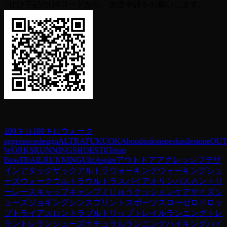
↓ぜひ下記のQRコードから、友達申請をお願いします。
100キロ
100キロウォーク
aggressivedesign
ALTRA
FUKUOKA
houdini
lonepeak
milestone
OU
WORKS
RUNNING
SHOES
T8
Teton
Bros
TRAILRUNNING
UltrAspire
アウトドア
アグレッシブデザ
イン
アタックザック
アルトラ
ウォーキング
ウォーキングシュ
ーズ
ウォーク
ウルトラ
ウルトラスパイア
オリンパス
カントリ
ーレース
キャップ
キャンプ
くじゅう
クッション
ケア
サイズ
シ
ューズ
ジョギング
シンスプリント
スポーツ
スロー
ゼロドロッ
プ
トライアスロン
トラブル
トリップ
トレイルランニング
トレ
ラン
トレランシューズ
ナチュラルランニング
ハイキング
ハイ