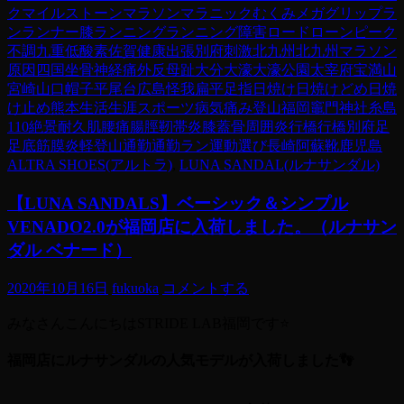
ク
マイルストーン
マラソン
マラニック
むくみ
メガグリップ
ラ
ン
ランナー膝
ランニング
ランニング障害
ロード
ローンピーク
不調
九重
低酸素
佐賀
健康
出張
別府
刺激
北九州
北九州マラソン
原因
四国
坐骨神経痛
外反母趾
大分
大濠
大濠公園
太宰府
宝満山
宮崎
山口
帽子
平尾台
広島
怪我
扁平足
指
日焼け
日焼けどめ
日焼
け止め
熊本
生活
生涯スポーツ
病気
痛み
登山
福岡
竈門神社
糸島
110
絶景
耐久
肌
腰痛
腸脛靭帯炎
膝蓋骨周囲炎
行橋
行橋別府
足
足底筋膜炎
軽登山
通勤
通勤ラン
運動
選び
長崎
阿蘇
靴
鹿児島
ALTRA SHOES(アルトラ)
,
LUNA SANDAL(ルナサンダル)
【LUNA SANDALS】ベーシック＆シンプル
VENADO2.0が福岡店に入荷しました。（ルナサン
ダル ベナード）
2020年10月16日
fukuoka
コメントする
みなさんこんにちはSTRIDE LAB福岡です⭐️
福岡店にルナサンダルの人気モデルが入荷しました👣