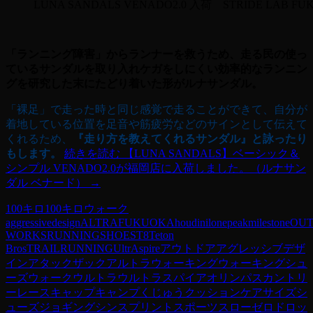
LUNA SANDALS VENADO2.0 入荷 STRIDE LAB FU
「ランニング障害」からランナーを救うため、走る民の使っ
ているサンダルを取り入れケガをしにくい効率的なランニン
グを研究した末にたどり着いた形がルナサンダル。
「裸足」で走った時と同じ感覚で走ることができて、自分が
着地している位置を足音や筋疲労などのサインとして伝えて
くれるため、
『走り方を教えてくれるサンダル』と詠ったり
もします。
続きを読む
【LUNA SANDALS】ベーシック＆
シンプル VENADO2.0が福岡店に入荷しました。（ルナサン
ダル ベナード）
→
100キロ
100キロウォーク
aggressivedesign
ALTRA
FUKUOKA
houdini
lonepeak
milestone
OU
WORKS
RUNNING
SHOES
T8
Teton
Bros
TRAILRUNNING
UltrAspire
アウトドア
アグレッシブデザ
イン
アタックザック
アルトラ
ウォーキング
ウォーキングシュ
ーズ
ウォーク
ウルトラ
ウルトラスパイア
オリンパス
カントリ
ーレース
キャップ
キャンプ
くじゅう
クッション
ケア
サイズ
シ
ューズ
ジョギング
シンスプリント
スポーツ
スロー
ゼロドロッ