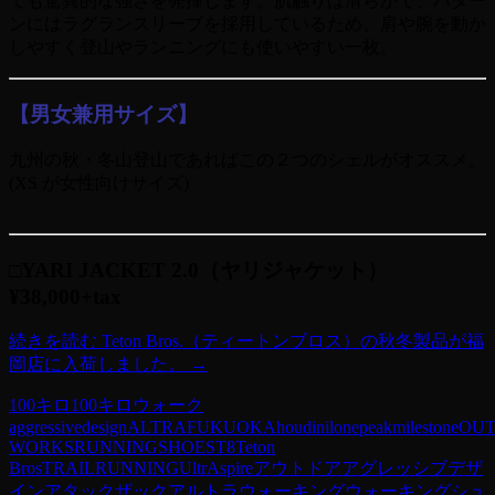
ても驚異的な強さを発揮します。
肌触りは滑らかで、パター
ンにはラグランスリーブを採用しているため、肩や腕を動か
しやすく登山やランニングにも使いやすい一枚。
【男女兼用サイズ】
九州の秋・冬山登山であればこの２つのシェルがオススメ。
(XS が
女性向けサイズ)
□YARI JACKET 2.0（ヤリジャケット）
¥38,000+tax
続きを読む
Teton Bros.（ティートンブロス）の秋冬製品が福
岡店に入荷しました。
→
100キロ
100キロウォーク
aggressivedesign
ALTRA
FUKUOKA
houdini
lonepeak
milestone
OU
WORKS
RUNNING
SHOES
T8
Teton
Bros
TRAILRUNNING
UltrAspire
アウトドア
アグレッシブデザ
イン
アタックザック
アルトラ
ウォーキング
ウォーキングシュ