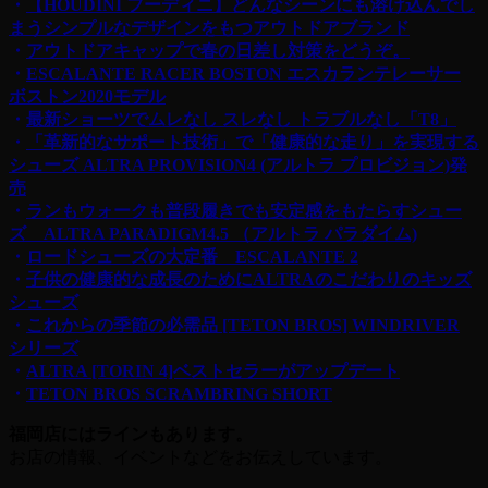
・
【HOUDINI フーディニ】どんなシーンにも溶け込んでし
まうシンプルなデザインをもつアウトドアブランド
・
アウトドアキャップで春の日差し対策をどうぞ。
・
ESCALANTE RACER BOSTON エスカランテレーサー
ボストン2020モデル
・
最新ショーツでムレなし スレなし トラブルなし「T8」
・
「革新的なサポート技術」で「健康的な走り」を実現する
シューズ ALTRA PROVISION4 (アルトラ プロビジョン)発
売
・
ランもウォークも普段履きでも安定感をもたらすシュー
ズ ALTRA PARADIGM4.5 （アルトラ パラダイム)
・
ロードシューズの大定番 ESCALANTE 2
・
子供の健康的な成長のためにALTRAのこだわりのキッズ
シューズ
・
これからの季節の必需品 [TETON BROS] WINDRIVER
シリーズ
・
ALTRA [TORIN 4]ベストセラーがアップデート
・
TETON BROS SCRAMBRING SHORT
福岡店にはラインもあります。
お店の情報、イベントなどをお伝えしています。