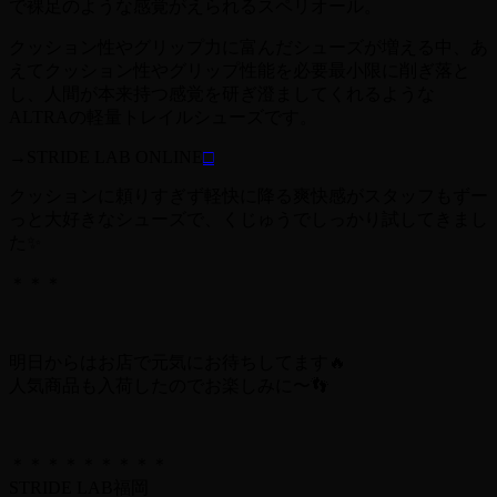
で裸足のような感覚がえられるスペリオール。
クッション性やグリップ力に富んだシューズが増える中、あ
えてクッション性やグリップ性能を必要最小限に削ぎ落と
し、人間が本来持つ感覚を研ぎ澄ましてくれるような
ALTRAの軽量トレイルシューズです。
→STRIDE LAB ONLINE
□
クッションに頼りすぎず軽快に降る爽快感がスタッフもずー
っと大好きなシューズで、くじゅうでしっかり試してきまし
た✨
＊＊＊
明日からはお店で元気にお待ちしてます🔥
人気商品も入荷したのでお楽しみに〜👣
＊＊＊＊＊＊＊＊＊
STRIDE LAB福岡