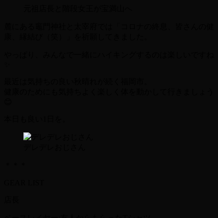
元祖店長と階段女王が宝満山へ
麓にある竈門神社と太宰府では「コロナの終息、皆さんの健
康、縁結び（笑）」を祈願してきました。
やっぱり、みんなで一緒にハイキングするのは楽しいですね
✨
最近は気持ちの良い秋晴れが続く福岡市。
健康のためにも気持ちよく楽しく体を動かして行きましょう
😊
本日も良い
1
日を。
デレデレおじさん
＊＊＊
GEAR LIST
店長
ベースレイヤー:友人からもらったTシャツ