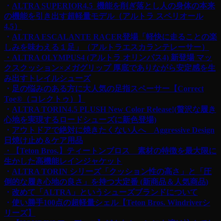
・
ALTRA SUPERIOR4.5 機能を削ぎ落とし人の身体の本来
の機能を引き出す超軽量モデル（アルトラ スペリオール
4.5）
・
ALTRA ESCALANTE RACER登場「軽快に走ることの楽
しみを味わえる１足」（アルトラエスカランテレーサー）
・ALTRA OLYMPUS4 (アルトラ オリンパス4) 新登場 マッ
クスクッション×メガグリップ
厚底でありながら安定感を生
み出すトレイルシューズ
・
足の悩みのある方に大人気の足指スペーサー【Correct
Toe®︎（コレクトゥ）】
・
ALTRA TORIN4.5 PLUSH New Color Release!(贅沢な履き
心地を実現するロードシューズに新色登場)
・
アウトドアで絶対に焼きたくない人へ Aggressive Design
日焼け止め＆ケア用品
・【Teton Bros.】ティートンブロス 素材の特徴を最大限に
生かした高機能レインジャケット
・
ALTRA TORIN シリーズ「クッション性の高さ」と「圧
倒的な履き心地の良さ」を持つ大定番 (新商品＆人気商品)
・
改めて「ALTRA」というシューズブランドについて
・
使い勝手100点の超軽量シェル【Teton Bros. Windriverシ
リーズ】