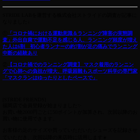
STRIDE LABを運営する株式会社ストライドの調査が記事に
なりました↓
①
「コロナ禍における運動意識＆ランニング障害の実態調
査」外出自粛で運動不足を感じる人、ランニング頻度が増え
た人は6割 初心者ランナーの約7割が足の痛みでランニング
中断の経験あり
②
【コロナ禍でのランニング調査】 マスク着用のランニン
グで心肺への負担が増大、呼吸困難もスポーツ科学の専門家
「マスクランはゆったりとしたペースで」
[STRIDE FRIENDS]
福岡店で会員登録が始まりました✨
お買い物2000円ごとに50ポイントが加算され、次回以降のお
買い物に使用できます。
お客様の足のサイズや買っていただいたシューズを記録させ
ていただき、次回以降の来店時に活用します☀️