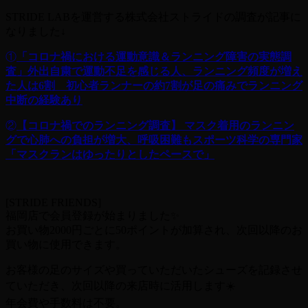
STRIDE LABを運営する株式会社ストライドの調査が記事に
なりました↓
①
「コロナ禍における運動意識＆ランニング障害の実態調
査」外出自粛で運動不足を感じる人、ランニング頻度が増え
た人は6割 初心者ランナーの約7割が足の痛みでランニング
中断の経験あり
②
【コロナ禍でのランニング調査】 マスク着用のランニン
グで心肺への負担が増大、呼吸困難もスポーツ科学の専門家
「マスクランはゆったりとしたペースで」
[STRIDE FRIENDS]
福岡店で会員登録が始まりました✨
お買い物2000円ごとに50ポイントが加算され、次回以降のお
買い物に使用できます。
お客様の足のサイズや買っていただいたシューズを記録させ
ていただき、次回以降の来店時に活用します☀️
年会費や手数料は不要。