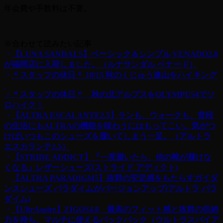
年会費や手数料は不要。
※合わせて読みたい記事
・
【LUNA SANDALS】ベーシック＆シンプル VENADO2.0
が福岡店に入荷しました。（ルナサンダル ベナード）
・
＊スタッフの休日＊ 10/15 秋のくじゅう連山をハイキング
・＊スタッフの休日＊ 秋の北アルプスをOLYMPUS4でソ
ロハイク！
・
【ALTRA ESCALANTE2.5】ランも、ウォークも、普段
の生活にもALTRAの機能を味わうにはもってこい。気がつ
けばいつもこのシューズを履いてしまう一足。（アルトラ
エスカランテ2.5）
・
【STRIDE ADDICT】『一度履いたら、他の靴が履けな
くなる』レザーシューズ(ストライド アディクト)
・
【ALTRA PARADIGM5】抜群の安定感をもたらすガイダ
ンスシューズ パラダイムがバージョンアップ(アルトラ パラ
ダイム)
・
【UltrAspire】ZIGOS4.0 最高のフィット感と抜群の収納
力を持ち、マルチに使えるバックパック（ウルトラスパイア