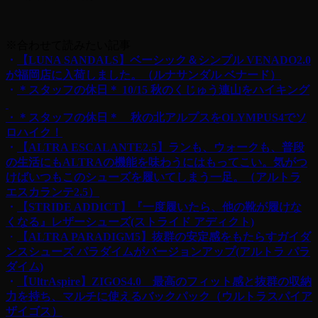
※合わせて読みたい記事
・
【LUNA SANDALS】ベーシック＆シンプル VENADO2.0
が福岡店に入荷しました。（ルナサンダル ベナード）
・
＊スタッフの休日＊ 10/15 秋のくじゅう連山をハイキング
・＊スタッフの休日＊ 秋の北アルプスをOLYMPUS4でソ
ロハイク！
・
【ALTRA ESCALANTE2.5】ランも、ウォークも、普段
の生活にもALTRAの機能を味わうにはもってこい。気がつ
けばいつもこのシューズを履いてしまう一足。（アルトラ
エスカランテ2.5）
・
【STRIDE ADDICT】『一度履いたら、他の靴が履けな
くなる』
レザーシューズ(ストライド アディクト)
・
【ALTRA PARADIGM5】抜群の安定感をもたらすガイダ
ンスシューズ パラダイムがバージョンアップ(アルトラ パラ
ダイム)
・
【UltrAspire】ZIGOS4.0 最高のフィット感と抜群の収納
力を持ち、マルチに使えるバックパック（ウルトラスパイア
ザイゴス）