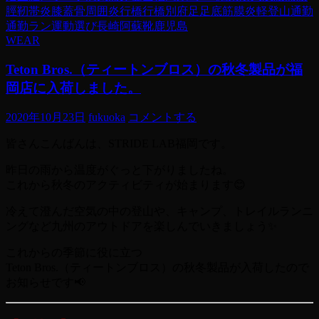
脛靭帯炎
膝蓋骨周囲炎
行橋
行橋別府
足
足底筋膜炎
軽登山
通勤
通勤ラン
運動
選び
長崎
阿蘇
靴
鹿児島
WEAR
Teton Bros.（ティートンブロス）の秋冬製品が福
岡店に入荷しました。
2020年10月23日
fukuoka
コメントする
皆さんこんばんは、STRIDE LAB福岡です。
昨日の雨から温度がぐっと下がりましたね。
これから秋冬のアクティビティが始まります😊
冷えて澄んだ空気の中の登山や、キャンプ、トレイルランニ
ングなど九州のアウトドアを楽しんでいきましょう✨
これからの季節に役に立つ
Teton Bros.（ティートンブロス）の秋冬製品が入荷したので
お知らせです📢