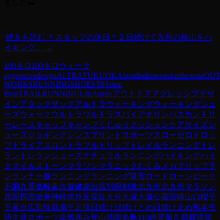
ました🗻
続きを読む
＊スタッフの休日＊２日続けて九州の秋山をハ
イキング。
→
100キロ
100キロウォーク
aggressivedesign
ALTRA
FUKUOKA
houdini
lonepeak
milestone
OU
WORKS
RUNNING
SHOES
T8
Teton
Bros
TRAILRUNNING
UltrAspire
アウトドア
アグレッシブデザ
イン
アタックザック
アルトラ
ウォーキング
ウォーキングシュ
ーズ
ウォーク
ウルトラ
ウルトラスパイア
オリンパス
カントリ
ーレース
キャップ
キャンプ
くじゅう
クッション
ケア
サイズ
シ
ューズ
ジョギング
シンスプリント
スポーツ
スロー
ゼロドロッ
プ
トライアスロン
トラブル
トリップ
トレイルランニング
トレ
ラン
トレランシューズ
ナチュラルランニング
ハイキング
ハイ
ク
マイルストーン
マラソン
マラニック
むくみ
メガグリップ
ラ
ン
ランナー膝
ランニング
ランニング障害
ロード
ローンピーク
不調
九重
低酸素
佐賀
健康
出張
別府
刺激
北九州
北九州マラソン
原因
四国
坐骨神経痛
外反母趾
大分
大濠
大濠公園
宮崎
山口
帽子
平尾台
広島
怪我
扁平足
指
日焼け
日焼けどめ
日焼け止め
熊本
生
活
生涯スポーツ
病気
痛み
登山
福岡
糸島110
絶景
耐久
肌
腰痛
腸