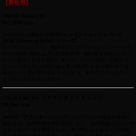
【男性用】
□MOB Wool L/S
¥12,000+tax
Teton Bros.が繊維から手掛けた
メインドインジャパンの
MOB（Master of Bishu）シリーズ。
ポリプロピレン11%、極細18.5マイクロンのメリノウールを
89%で同時に編み上げた生地を使用。肌に接するポリプロピ
レンが素早く水分を肌から遠ざけ、ウール部分に拡散して、
ニットで作られた空気の層は常に保温性をもつ優れる一着。
温かいけど体の周りはドライに保つ、冬のアクティビティに
オススメのベースレイヤー。
□Axio Lite Tee （アクシオライトティ）
¥8,800+tax
MOBの「アクシオ」シリーズ。
ポリエステル繊維が表面に
露出せず、径の内側を螺旋形状に走り、
糸の表面に凹凸がで
きずにスムーズな表面となり、着心地がよくピリングに対し