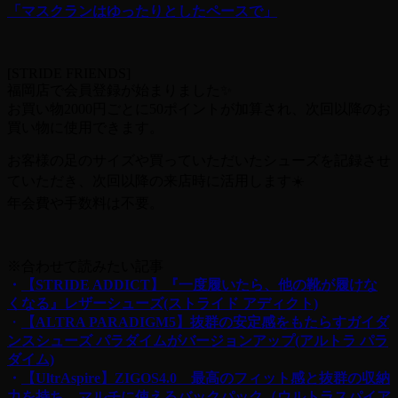
「マスクランはゆったりとしたペースで」
[STRIDE FRIENDS]
福岡店で会員登録が始まりました✨
お買い物2000円ごとに50ポイントが加算され、次回以降のお
買い物に使用できます。
お客様の足のサイズや買っていただいたシューズを記録させ
ていただき、次回以降の来店時に活用します☀️
年会費や手数料は不要。
※合わせて読みたい記事
・
【STRIDE ADDICT】『一度履いたら、他の靴が履けな
くなる』レザーシューズ(ストライド アディクト)
・
【ALTRA PARADIGM5】抜群の安定感をもたらすガイダ
ンスシューズ パラダイムがバージョンアップ(アルトラ パラ
ダイム)
・
【UltrAspire】ZIGOS4.0 最高のフィット感と抜群の収納
力を持ち、マルチに使えるバックパック（ウルトラスパイア