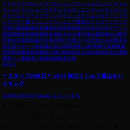
プ
トライアスロン
トラブル
トリップ
トレイルランニング
トレ
ラン
トレランシューズ
ナチュラルランニング
ハイキング
ハイ
ク
マイルストーン
マラソン
マラニック
むくみ
メガグリップ
ラ
ン
ランナー膝
ランニング
ランニング障害
ロード
ローンピーク
不調
九重
低酸素
佐賀
健康
出張
別府
刺激
北九州
北九州マラソン
原因
四国
坐骨神経痛
外反母趾
大分
大濠
大濠公園
宮崎
山口
帽子
平尾台
広島
怪我
扁平足
指
日焼け
日焼けどめ
日焼け止め
熊本
生
活
生涯スポーツ
病気
痛み
登山
福岡
糸島110
絶景
耐久
肌
腰痛
腸
脛靭帯炎
膝蓋骨周囲炎
行橋
行橋別府
足
足底筋膜炎
軽登山
通勤
通勤ラン
運動
選び
長崎
阿蘇
靴
鹿児島
NEWS
＊スタッフの休日＊ 10/15 秋のくじゅう連山をハ
イキング
2020年10月15日
fukuoka
コメントする
皆さん今晩は、STRIDE LAB福岡です。
10月15日は木曜日、お店は定休日。
スタッフ中平はくじゅう連山に登山に行ってきました⛰