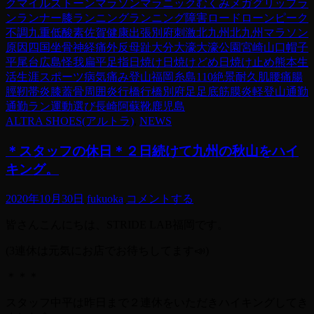
ク
マイルストーン
マラソン
マラニック
むくみ
メガグリップ
ラ
ン
ランナー膝
ランニング
ランニング障害
ロード
ローンピーク
不調
九重
低酸素
佐賀
健康
出張
別府
刺激
北九州
北九州マラソン
原因
四国
坐骨神経痛
外反母趾
大分
大濠
大濠公園
宮崎
山口
帽子
平尾台
広島
怪我
扁平足
指
日焼け
日焼けどめ
日焼け止め
熊本
生
活
生涯スポーツ
病気
痛み
登山
福岡
糸島110
絶景
耐久
肌
腰痛
腸
脛靭帯炎
膝蓋骨周囲炎
行橋
行橋別府
足
足底筋膜炎
軽登山
通勤
通勤ラン
運動
選び
長崎
阿蘇
靴
鹿児島
ALTRA SHOES(アルトラ)
,
NEWS
＊スタッフの休日＊２日続けて九州の秋山をハイ
キング。
2020年10月30日
fukuoka
コメントする
皆さんこんにちは、STRIDE LAB福岡です。
(3連休は元気にお店でお待ちしてます📣)
＊＊＊
スタッフ中平は昨日まで２連休をいただきハイキングしてき