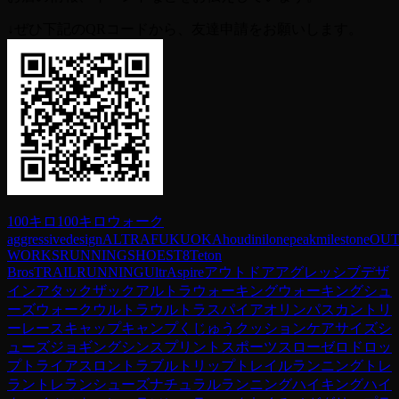
↓ぜひ下記のQRコードから、友達申請をお願いします。
100キロ
100キロウォーク
aggressivedesign
ALTRA
FUKUOKA
houdini
lonepeak
milestone
OU
WORKS
RUNNING
SHOES
T8
Teton
Bros
TRAILRUNNING
UltrAspire
アウトドア
アグレッシブデザ
イン
アタックザック
アルトラ
ウォーキング
ウォーキングシュ
ーズ
ウォーク
ウルトラ
ウルトラスパイア
オリンパス
カントリ
ーレース
キャップ
キャンプ
くじゅう
クッション
ケア
サイズ
シ
ューズ
ジョギング
シンスプリント
スポーツ
スロー
ゼロドロッ
プ
トライアスロン
トラブル
トリップ
トレイルランニング
トレ
ラン
トレランシューズ
ナチュラルランニング
ハイキング
ハイ