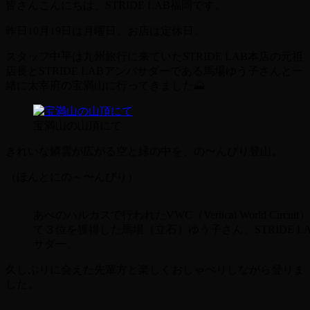
皆さんこんにちは、STRIDE LAB福岡です。
昨日10月19日は月曜日、お店は定休日。
スタッフ中平は九州旅行に来ていたSTRIDE LAB本店の元祖
店長とSTRIDE LABアンバサダーである馬場ゆう子さんと一
緒に太宰府の宝満山に行ってきました🗻
宝満山の山頂にて
きれいな鱗雲が広がる空と緑の中を、の〜んびり登山。
（ほんとにの～〜んびり）
あべのハルカスで行われたVWC（Vertical World Circui
て３位を獲得した馬場（立石）ゆう子さん。STRIDE L
サダー。
久しぶりに会えた先輩方と楽しくおしゃべりしながら登りま
した。