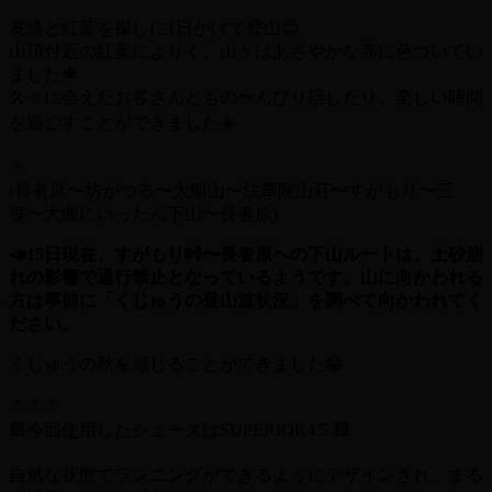
友達と紅葉を探しに1日かけて登山😊
山頂付近の紅葉によりく、山々はあざやかな赤に色づいてい
ました🍁
久々に会えたお客さんともの〜んびり話したり、楽しい時間
を過ごすことができました☀️
＊
(長者原〜坊がつる〜大船山〜法華院山荘〜すがもり〜三
俣〜大曲にいったん下山〜長者原)
📣15日現在、すがもり峠〜長者原への下山ルートは、土砂崩
れの影響で通行禁止となっているようです。山に向かわれる
方は事前に「くじゅうの登山道状況」を調べて向かわれてく
ださい。
くじゅうの秋を感じることができました😁
＊＊＊
🟦今回使用したシューズはSUPERIOR4.5 🟦
自然な状態でランニングができるようにデザインされ、まる