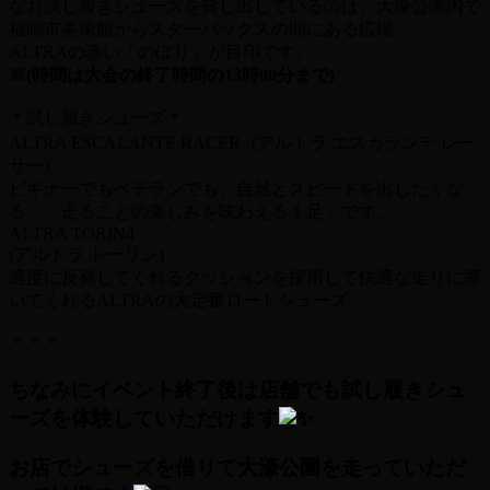
なお試し履きシューズを貸し出しているのは、大濠公園内で
福岡市美術館からスターバックスの間にある広場。
ALTRAの赤い「のぼり」が目印です。
※(時間は大会の終了時間の13時00分まで)
＊試し履きシューズ＊
ALTRA ESCALANTE RACER (アルトラ エスカランテ レー
サー)
ビギナーでもベテランでも、自然とスピードを出したくな
る、「走ることの楽しみを味わえる１足」です。
ALTRA TORIN4
(アルトラ トーリン)
適度に反発してくれるクッションを採用して快適な走りに導
いてくれるALTRAの大定番ロードシューズ。
＊＊＊
ちなみにイベント終了後は店舗でも試し履きシュ
ーズを体験していただけます
お店でシューズを借りて大濠公園を走っていただ