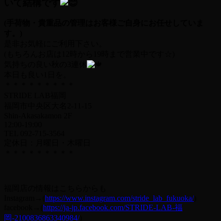
いて結構です
(手荷物・貴重品の管理はお客様ご自身にお任せしていま
す。)
是非お気軽にご利用下さい。
(もちろんお店は12時から19時まで営業中です☆)
気持ちの良い秋の3連休
本日も良い1日を。
＊＊＊＊＊＊＊＊＊
STRIDE LAB福岡
福岡市中央区大名2-11-15
Shin-Akasakamon 2F
12:00-19:00
TEL 092-715-3564
定休日：月曜日・木曜日
＊＊＊＊＊＊＊＊＊
福岡店の情報はこちらからも
Instagram→(
https://www.instagram.com/stride_lab_fukuoka/
)
facebook→(
https://ja-jp.facebook.com/STRIDE-LAB-福
岡-2100836863340984/
)