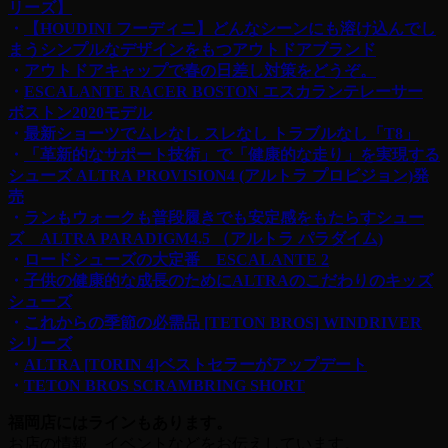
リーズ】
・
【HOUDINI フーディニ】どんなシーンにも溶け込んでし
まうシンプルなデザインをもつアウトドアブランド
・
アウトドアキャップで春の日差し対策をどうぞ。
・
ESCALANTE RACER BOSTON エスカランテレーサー
ボストン2020モデル
・
最新ショーツでムレなし スレなし トラブルなし「T8」
・
「革新的なサポート技術」で「健康的な走り」を実現する
シューズ ALTRA PROVISION4 (アルトラ プロビジョン)発
売
・
ランもウォークも普段履きでも安定感をもたらすシュー
ズ ALTRA PARADIGM4.5 （アルトラ パラダイム)
・
ロードシューズの大定番 ESCALANTE 2
・
子供の健康的な成長のためにALTRAのこだわりのキッズ
シューズ
・
これからの季節の必需品 [TETON BROS] WINDRIVER
シリーズ
・
ALTRA [TORIN 4]ベストセラーがアップデート
・
TETON BROS SCRAMBRING SHORT
福岡店にはラインもあります。
お店の情報、イベントなどをお伝えしています。