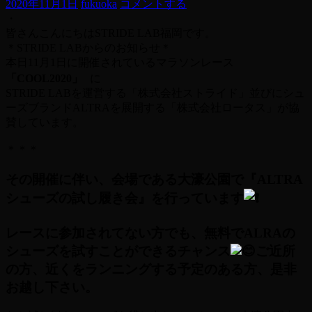
2020年11月1日
fukuoka
コメントする
・
皆さんこんにちはSTRIDE LAB福岡です。
＊STRIDE LABからのお知らせ＊
本日11月1日に開催されているマラソンレース
「COOL2020」
に
STRIDE LABを運営する「株式会社ストライド」並びにシュ
ーズブランドALTRAを展開する「株式会社ロータス」が協
賛しています。
＊＊＊
その開催に伴い、会場である大濠公園で『ALTRA
シューズの試し履き会』を行っています
レースに参加されてない方でも、無料でALRAの
シューズを試すことができるチャンス
ご近所
の方、近くをランニングする予定のある方、是非
お越し下さい。