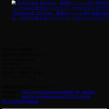
【UltrAspire】ZIGOS4.0 最高のフィット感と抜群の
ち、マルチに使えるバックパック（ウルトラスパイア 
＊＊＊
＊＊＊＊＊＊＊＊＊
STRIDE LAB福岡
福岡市中央区大名2-11-15
Shin-Akasakamon 2F
12:00-19:00
TEL 092-715-3564
定休日：月曜日・木曜日
＊＊＊＊＊＊＊＊＊
福岡店の情報はこちらからも
Instagram→(
https://www.instagram.com/stride_lab_fukuoka/
)
facebook→(
https://ja-jp.facebook.com/STRIDE-LAB-福
岡-2100836863340984/
)