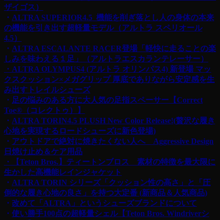
ザイゴス）
・
ALTRA SUPERIOR4.5 機能を削ぎ落とし人の身体の本来
の機能を引き出す超軽量モデル（アルトラ スペリオール
4.5）
・
ALTRA ESCALANTE RACER登場「軽快に走ることの楽
しみを味わえる１足」（アルトラエスカランテレーサー）
・ALTRA OLYMPUS4 (アルトラ オリンパス4) 新登場 マッ
クスクッション×メガグリップ
厚底でありながら安定感を生
み出すトレイルシューズ
・
足の悩みのある方に大人気の足指スペーサー【Correct
Toe®︎（コレクトゥ）】
・
ALTRA TORIN4.5 PLUSH New Color Release!(贅沢な履き
心地を実現するロードシューズに新色登場)
・
アウトドアで絶対に焼きたくない人へ Aggressive Design
日焼け止め＆ケア用品
・【Teton Bros.】ティートンブロス 素材の特徴を最大限に
生かした高機能レインジャケット
・
ALTRA TORIN シリーズ「クッション性の高さ」と「圧
倒的な履き心地の良さ」を持つ大定番 (新商品＆人気商品)
・
改めて「ALTRA」というシューズブランドについて
・
使い勝手100点の超軽量シェル【Teton Bros. Windriverシ