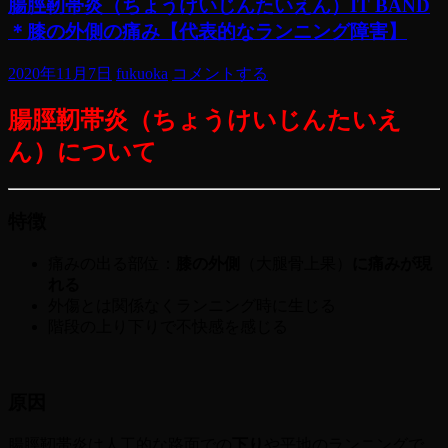
腸脛靭帯炎（ちょうけいじんたいえん）IT BAND
＊膝の外側の痛み【代表的なランニング障害】
2020年11月7日
fukuoka
コメントする
腸脛靭帯炎（ちょうけいじんたいえ
ん）について
特徴
痛みの出る部位：
膝の外側
（大腿骨上果）
に痛みが現
れる
外傷とは関係なくランニング時に生じる
階段の上り下りで不快感を感じる
原因
腸脛靭帯炎は人工的な路面での
下り
や平地のランニングで、