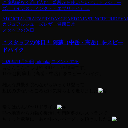
に違和感なく溶け込む、普段から使いたいアルトラシュー
ズ。（インスティンクト・エブリデイ）
→
ADDICT
ALTRA
EVERYDAY
GRAFTON
INSTINCT
STRIDE
VA
カジュアル
シューズ
レザー
健康
日常
スタッフの休日
＊スタッフの休日＊ 阿蘇（中岳・高岳）をスピー
ドハイク
2020年11月20日
fukuoka
コメントする
皆さんこんにちはSTRIDE LAB福岡です。
11/16は阿蘇山（高岳・中岳）をスピードハイク。
雄大な風景を眺めながらゆっくり登って
起伏の少ないところだけ気持ちよく走りました
帰りはのんび〜りドライブ
熊本地震から力強く復活した南阿蘇のレストランで
ちょっと豪華に「あか牛ハンバーグ」を頂きましたヨ