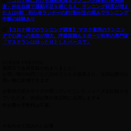
①
「コロナ禍における運動意識＆ランニング障害の実態調
査」外出自粛で運動不足を感じる人、ランニング頻度が増え
た人は6割 初心者ランナーの約7割が足の痛みでランニング
中断の経験あり
②
【コロナ禍でのランニング調査】 マスク着用のランニン
グで心肺への負担が増大、呼吸困難もスポーツ科学の専門家
「マスクランはゆったりとしたペースで」
[STRIDE FRIENDS]
福岡店で会員登録が始まりました✨
お買い物2000円ごとに50ポイントが加算され、次回以降のお
買い物に使用できます。
お客様の足のサイズや買っていただいたシューズを記録させ
ていただき、次回以降の来店時に活用します☀️
年会費や手数料は不要。
※合わせて読みたい記事