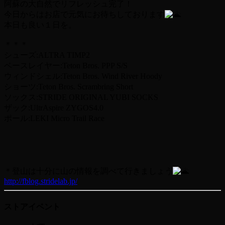
阿蘇の大自然でリフレッシュ完了！
今日からはお店で元気にお待ちしております
本日も良い１日を。
＊＊＊
シューズ:ALTRA TIMP2
ベースレイヤー:Teton Bros. PPP S/S
ウィンドシェル:Teton Bros. Wind River Hoody
ショーツ:Teton Bros. Scrambring Short
ソックス:STRIDE ORIGINAL YUBI SOCKS
ザック:UltrAspire ZYGOS4.0
ポール:LEKI Micro Trail Race
＊登山は十分に山の情報を調べて行きましょう
http://fblog.stridelab.jp/
ストアイベント