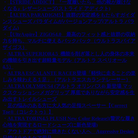
・
【STRIDE ADDICT】『一度履いたら、他の靴が履けな
くなる』レザーシューズ(ストライド アディクト)
・
【ALTRA PARADIGM5】抜群の安定感をもたらすガイダ
ンスシューズ パラダイムがバージョンアップ(アルトラ パラ
ダイム)
・
【UltrAspire】ZIGOS4.0 最高のフィット感と抜群の収納
力を持ち、マルチに使えるバックパック（ウルトラスパイア
ザイゴス）
・
ALTRA SUPERIOR4.5 機能を削ぎ落とし人の身体の本来
の機能を引き出す超軽量モデル（アルトラ スペリオール
4.5）
・
ALTRA ESCALANTE RACER登場「軽快に走ることの楽
しみを味わえる１足」（アルトラエスカランテレーサー）
・ALTRA OLYMPUS4 (アルトラ オリンパス4) 新登場 マッ
クスクッション×メガグリップ
厚底でありながら安定感を生
み出すトレイルシューズ
・
足の悩みのある方に大人気の足指スペーサー【Correct
Toe®︎（コレクトゥ）】
・
ALTRA TORIN4.5 PLUSH New Color Release!(贅沢な履き
心地を実現するロードシューズに新色登場)
・
アウトドアで絶対に焼きたくない人へ Aggressive Design
日焼け止め＆ケア用品