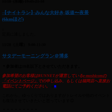
11/18 (水曜) 19:45-21-10
【ナイトラン】みんな大好き 坂道〜夜景
(6kmほど)
↓
定員に達しました。
11/28（土曜） 9:00-11:30
サタデーモーニングラン＠博多
＊
参加者は10名以下とさせていただきます。
参加希望のお客様はRUNNETが運営している
e-moshicomの
「イベントページ」
での申し込み、もしくは福岡
店へ直接お
電話にてご予約ください。
→
■
これから、ゆっくりではありますがトレイルや他のイベント
も復活させていきたいと思っています😊
＊＊＊＊＊＊＊＊＊