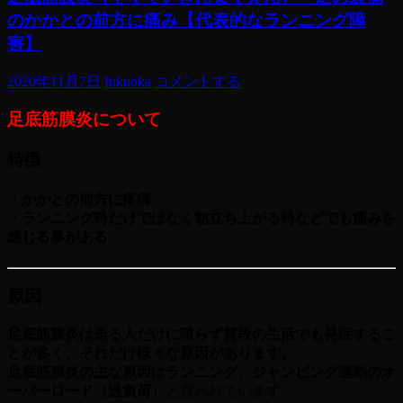
のかかとの前方に痛み【代表的なランニング障
害】
2020年11月7日
fukuoka
コメントする
足底筋膜炎について
特徴
・かかとの前方に疼痛
・ランニング時だけではなく朝立ち上がる時などでも痛みを
感じる事がある
原因
足底筋膜炎は走る人だけに限らず普段の生活でも発症するこ
とが多く、それだけ様々な原因があります。
足底筋膜炎の主な原因はランニング、ジャンピング運動のオ
ーバーロード（過負荷
）と言われています。