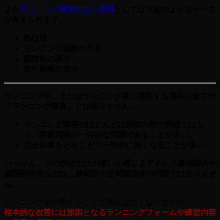
また
ランニング障害の主な原因
としては下記のようなケース
が考えられます。
既往歴
ランニング経験の不足
競技性の高さ
走行距離の長さ
ランニング中、またはランニング後に発生する痛みの全てが
「ランニング障害」とは限りません。
ランニング障害のほとんどは関節内部の問題ではな
く、関節周囲の一時的な問題であることが多い。
完全休養をとることで一時的に無くなることが多い
。
いっけん、その部位だけが痛いと感じるアキレス腱周囲炎や
腸脛靭帯炎などは、膝関節や足関節自体の問題ではありませ
ん。
ランニングを中断することで痛みはなくなりますが、
根本的な改善には原因となるランニングフォームや練習内容