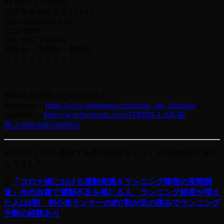
STRIDE LAB福岡
福岡市中央区大名2-11-15
Shin-Akasakamon 2F
12:00-19:00
TEL 092-715-3564
定休日：月曜日・木曜日
＊＊＊＊＊＊＊＊＊
福岡店の情報はこちらからも
Instagram→(
https://www.instagram.com/stride_lab_fukuoka/
)
facebook→(
https://ja-jp.facebook.com/STRIDE-LAB-福
岡-2100836863340984/
)
STRIDE LABを運営する株式会社ストライドの調査が記事に
なりました↓
①
「コロナ禍における運動意識＆ランニング障害の実態調
査」外出自粛で運動不足を感じる人、ランニング頻度が増え
た人は6割 初心者ランナーの約7割が足の痛みでランニング
中断の経験あり