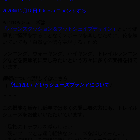
2020年12月18日
fukuoka
コメントする
ALTRAシューズは‥
「バランスクッション＆フットシェイプデザイン」
という健
康的に怪我をすることなくスポーツを楽しむために、靴を履
いていても「自然な体勢を実現する」ため
ランニング、ウォーキング、ハイキング、トレイルランニン
グなどを健康的に楽しみたいという方々に多くの支持を得て
います。
機能について詳しくはこちら→
（
「ALTRA」というシューズブランドについて
）
＊＊＊
この機能を活かし近年では多くの登山者の方にも、トレイル
シューズをお使いいただいています。
・足指のトラブルを減らしたい。
・硬いブーツとは違う軽快なシューズを試してみたい。
・九州の軽登山を気軽に楽しむためのシューズが欲しい。