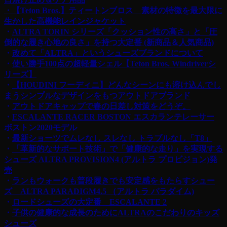
・【Teton Bros.】ティートンブロス 素材の特徴を最大限に
生かした高機能レインジャケット
・
ALTRA TORIN シリーズ「クッション性の高さ」と「圧
倒的な履き心地の良さ」を持つ大定番 (新商品＆人気商品)
・
改めて「ALTRA」というシューズブランドについて
・
使い勝手100点の超軽量シェル【Teton Bros. Windriverシ
リーズ】
・
【HOUDINI フーディニ】どんなシーンにも溶け込んでし
まうシンプルなデザインをもつアウトドアブランド
・
アウトドアキャップで春の日差し対策をどうぞ。
・
ESCALANTE RACER BOSTON エスカランテレーサー
ボストン2020モデル
・
最新ショーツでムレなし スレなし トラブルなし「T8」
・
「革新的なサポート技術」で「健康的な走り」を実現する
シューズ ALTRA PROVISION4 (アルトラ プロビジョン)発
売
・
ランもウォークも普段履きでも安定感をもたらすシュー
ズ ALTRA PARADIGM4.5 （アルトラ パラダイム)
・
ロードシューズの大定番 ESCALANTE 2
・
子供の健康的な成長のためにALTRAのこだわりのキッズ
シューズ