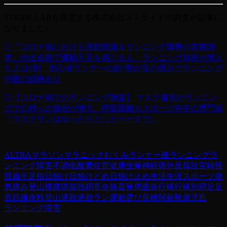
STRIDE LABを運営する株式会社ストライドの調査が記事に
なりました↓
①
「コロナ禍における運動意識＆ランニング障害の実態調
査」外出自粛で運動不足を感じる人、ランニング頻度が増え
た人は6割 初心者ランナーの約7割が足の痛みでランニング
中断の経験あり
②
【コロナ禍でのランニング調査】 マスク着用のランニン
グで心肺への負担が増大、呼吸困難もスポーツ科学の専門家
「マスクランはゆったりとしたペースで」
ALTRA
マラソン
マラニック
むくみ
ランナー膝
ランニング
ラ
ンニング障害
不調
低酸素
佐賀
健康
坐骨神経痛
外反母趾
宮崎
怪
我
扁平足
指
日焼け
日焼けどめ
日焼け止め
生活
生涯スポーツ
病
気
痛み
登山
腰
腰痛
腸脛靭帯炎
膝蓋骨周囲炎
行橋
行橋別府
足
足
底筋膜炎
軽登山
通勤
通勤ラン
運動
選び
長崎
阿蘇
靴
鹿児島
ランニング障害