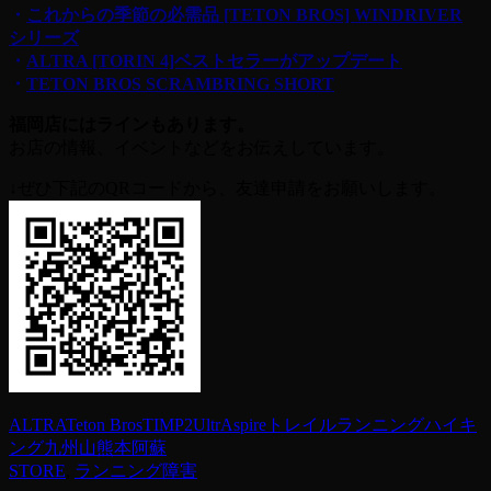
・
これからの季節の必需品 [TETON BROS] WINDRIVER
シリーズ
・
ALTRA [TORIN 4]ベストセラーがアップデート
・
TETON BROS SCRAMBRING SHORT
福岡店にはラインもあります。
お店の情報、イベントなどをお伝えしています。
↓ぜひ下記のQRコードから、友達申請をお願いします。
ALTRA
Teton Bros
TIMP2
UltrAspire
トレイルランニング
ハイキ
ング
九州
山
熊本
阿蘇
STORE
,
ランニング障害