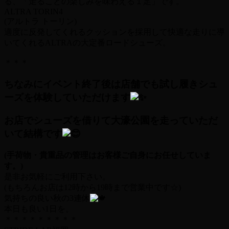
る、「走ることの楽しみを味わえる１足」です。
ALTRA TORIN4
(アルトラ トーリン)
適度に反発してくれるクッションを採用して快適な走りに導
いてくれるALTRAの大定番ロードシューズ。
＊＊＊
ちなみにイベント終了後は店舗でも試し履きシュ
ーズを体験していただけます
お店でシューズを借りて大濠公園を走っていただ
いて結構です
(手荷物・貴重品の管理はお客様ご自身にお任せしていま
す。)
是非お気軽にご利用下さい。
(もちろんお店は12時から19時まで営業中です☆)
気持ちの良い秋の3連休
本日も良い1日を。
＊＊＊＊＊＊＊＊＊