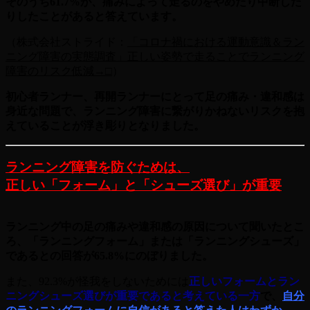
そのうち61.7%が、痛みによって走るのをやめたり中断した
りしたことがあると答えています。
（株式会社ストライド
：
「コロナ禍における運動意識＆ラン
ニング障害の実態調査」正しい姿勢で走ることでランニング
障害のリスク低減→□
）
初心者ランナー、再開ランナーにとって足の痛み・違和感は
身近な問題で、ランニング障害に繋がりかねないリスクを抱
えていることが浮き彫りとなりました。
ランニング障害を防ぐためは、
正しい「フォーム」と「シューズ選び」が重要
ランニング中の足の痛みや違和感の原因について聞いたとこ
ろ、「ランニングフォーム」または「ランニングシューズ」
であるとの回答が65.8%にのぼりました。
また、92.3%が怪我をしないためには
正しいフォームとラン
ニングシューズ選びが重要であると考えている一方
で、
自分