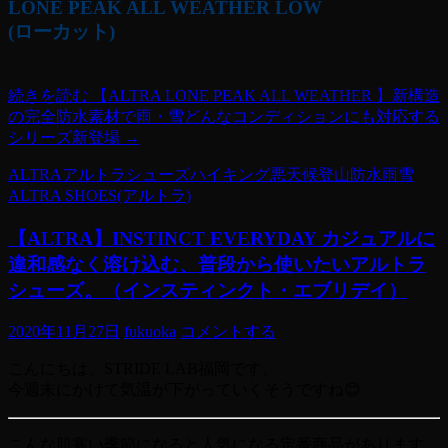
LONE PEAK ALL WEATHER LOW
(ローカット)
続きを読む
【ALTRA LONE PEAK ALL WEATHER 】新構造
の完全防水素材で雨・雪どんなコンディションにも対応する
シリーズ新登場
→
ALTRA
アルトラ
シューズ
ハイキング
悪天候
登山
防水
雨
雪
ALTRA SHOES(アルトラ)
【ALTRA】INSTINCT EVERYDAY カジュアルに
違和感なく溶け込む、普段から使いたいアルトラ
シューズ。（インスティンクト・エブリデイ）
2020年11月27日
fukuoka
コメントする
こんにちは、STRIDE LAB福岡です。
今週末にかけて気温が下がっていくそうですね😊
こんな肌寒い季節になると人気になる定番商品があります。