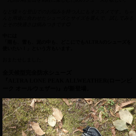
など様々な登山でのお悩みを持つ人にもオススメです。ちゃ
んと用途に合わせたシューズとサイズを選んで、試してみる
とその快適さは病みつきです😊
中には
「雨も、雪も、泥の中も、どこにでもALTRAのシューズを
使いたい！」という方もいます。
おまたせしました。
全天候型完全防水シューズ
『ALTRA LONE PEAK ALLWEATHER(ローンピ
ーク オールウェザー)』が新登場。