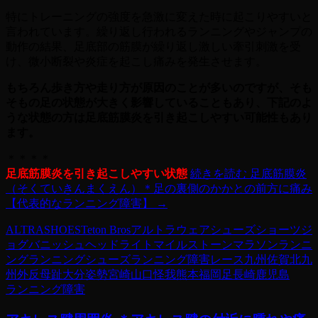
特にトレーニングの強度を急激に変えた時に起こりやすいと
言われています。繰り返し行われるランニングやジャンプの
動作の結果、足底部の筋膜が繰り返し激しい牽引刺激を受
け、微小断裂や炎症を起こし痛みを発生させます。
もちろん歩き方や走り方が原因のことが多いのですが、そも
そもの足の状態が大きく影響していることもあり、下記のよ
うな状態の方は足底筋膜炎を引き起こしやすい可能性もあり
ます。
＊＊＊＊
足底筋膜炎を引き起こしやすい状態
続きを読む
足底筋膜炎
（そくていきんまくえん）＊足の裏側のかかとの前方に痛み
【代表的なランニング障害】
→
ALTRA
SHOES
Teton Bros
アルトラ
ウェア
シューズ
ショーツ
ジ
ョグ
バニッシュ
ヘッドライト
マイルストーン
マラソン
ランニ
ング
ランニングシューズ
ランニング障害
レース
九州
佐賀
北九
州
外反母趾
大分
姿勢
宮崎
山口
怪我
熊本
福岡
足
長崎
鹿児島
ランニング障害