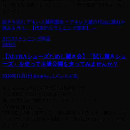
り、様々な職業・レクレーション・特に運動では欠かせない
ものです。
続きを読む
アキレス腱周囲炎 ＊アキレス腱の付近に腫れや
痛みを伴う。【代表的なランニング障害】
→
ALTRA
ランニング障害
NEWS
【ALTRAシューズためし履き会】「試し履きシュ
ーズ」を使って大濠公園を走ってみませんか？
2020年11月1日
fukuoka
コメントする
・
皆さんこんにちはSTRIDE LAB福岡です。
＊STRIDE LABからのお知らせ＊
本日11月1日に開催されているマラソンレース
「COOL2020」
に
STRIDE LABを運営する「株式会社ストライド」並びにシュ
ーズブランドALTRAを展開する「株式会社ロータス」が協
賛しています。