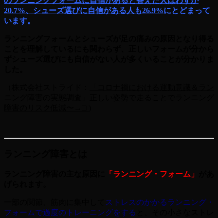
のランニングフォームに自信があると答えた人はわずか
20.7%
、シューズ選びに自信がある人も
26.9%
にとどまって
います。
ランニングフォームとシューズが足の痛みの原因となり得る
ことを理解しているにも関わらず、正しいフォームが分から
ずシューズ選びにも自信がない人が多くいることが分かりま
した。
（株式会社ストライド
：
「コロナ禍における運動意識＆ラン
ニング障害の実態調査」正しい姿勢で走ることでランニング
障害のリスク低減〜→□
)
ランニング障害とは
ランニング障害の主な原因に
「ランニング・フォーム」
があ
げられます。
一部の関節、筋肉に集中して
ストレスのかかるランニング・
フォームで過度のトレーニングをする
と、その小さなストレ