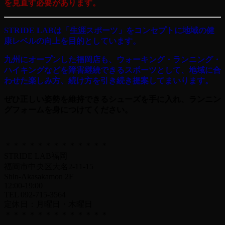
を見直す必要があります。
STRIDE LABは「生涯スポーツ」をコンセプトに地域の健
康レベルの向上を目的としています。
九州にオープンした福岡店も、ウォーキング・ランニング・
ハイキングなどを障害継続できるスポーツとして、地域に合
わせた楽しみ方、続け方を引き続き提案してまいります。
ぜひ正しい姿勢を維持できるシューズを手に入れ、ランニン
グフォームを身につけてください。
＊＊＊＊＊＊＊＊＊＊＊＊＊
STRIDE LAB福岡
福岡市中央区大名2-11-15
Shin-Akasakamon 2F
12:00-19:00
TEL 092-715-3564
定休日：月曜日・木曜日
＊＊＊＊＊＊＊＊＊＊＊＊＊