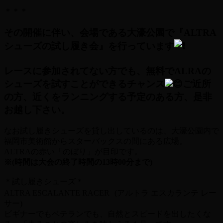
＊＊＊
その開催に伴い、会場である大濠公園で『ALTRA
シューズの試し履き会』を行っています
レースに参加されてない方でも、無料でALRAの
シューズを試すことができるチャンス
ご近所
の方、近くをランニングする予定のある方、是非
お越し下さい。
なお試し履きシューズを貸し出しているのは、大濠公園内で
福岡市美術館からスターバックスの間にある広場。
ALTRAの赤い「のぼり」が目印です。
※(時間は大会の終了時間の13時00分まで)
＊試し履きシューズ＊
ALTRA ESCALANTE RACER (アルトラ エスカランテ レー
サー)
ビギナーでもベテランでも、自然とスピードを出したくな