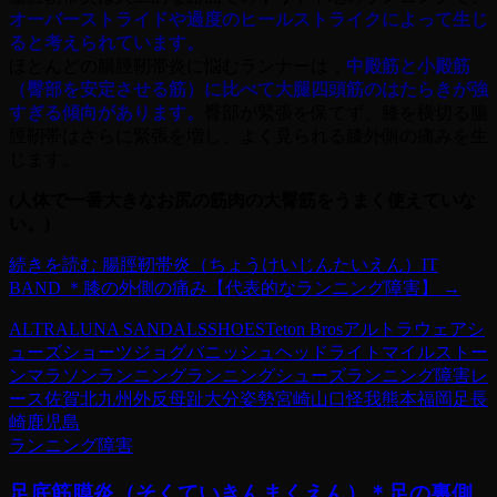
オーバーストライドや過度のヒールストライクによって生じ
ると考えられています。
ほとんどの腸脛靭帯炎に悩むランナーは，
中殿筋と小殿筋
（臀部を安定させる筋）に比べて大腿四頭筋のはたらきが強
すぎる傾向があります。
臀部が緊張を保てず、膝を横切る腸
脛靭帯はさらに緊張を増し、よく見られる膝外側の痛みを生
じます。
(人体で一番大きなお尻の筋肉の大臀筋をうまく使えていな
い。)
続きを読む
腸脛靭帯炎（ちょうけいじんたいえん）IT
BAND ＊膝の外側の痛み【代表的なランニング障害】
→
ALTRA
LUNA SANDALS
SHOES
Teton Bros
アルトラ
ウェア
シ
ューズ
ショーツ
ジョグ
バニッシュ
ヘッドライト
マイルストー
ン
マラソン
ランニング
ランニングシューズ
ランニング障害
レ
ース
佐賀
北九州
外反母趾
大分
姿勢
宮崎
山口
怪我
熊本
福岡
足
長
崎
鹿児島
ランニング障害
足底筋膜炎（そくていきんまくえん）＊足の裏側