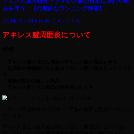
アキレス腱周囲炎 ＊アキレス腱の付近に腫れや痛
みを伴う。【代表的なランニング障害】
2020年11月7日
fukuoka
コメントする
アキレス腱周囲炎について
特徴
・アキレス腱の付近に腫れやアキレス腱の痛みを伴う。
・起床時や運動時に見られるアキレス腱の痛みとスティフネ
ス
・運動の翌日の激しい痛み
・アキレス腱とその周辺の慢性的なむくみ
アキレス腱は繊維状の組織で，下腿の筋群と踵骨につながっ
ています。
アキレス腱は下腿の遠位端に存在し、腓腹筋とヒラメ筋から
続いています。この腱は身体の中で最も強い腱の一つであ