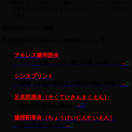
スが蓄積され、「炎症」や「痛み」という「オーバーユー
ズ」状態となって現れて来ます。それを「ランニング障害」
といいます。
代表的なランニング障害
👇
（症状はそれぞれのページを御覧ください）👇
アキレス腱周囲炎
（アキレス腱の付近に腫れや痛みを伴う）
→
□
シンスプリント
（
脛骨［すねの部分］の前方内側に疼痛
）
→
□
足底筋膜炎［そくていきんまくえん］
（
かかとの前方に痛み
）
→
□
腸脛靭帯炎［ちょうけいじんたいえん］
（
膝の外側の痛み
）
→
□