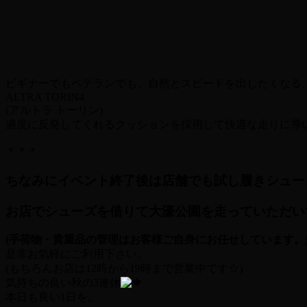
ビギナーでもベテランでも、自然とスピードを出したく
ALTRA TORIN4
(アルトラ トーリン)
適度に反発してくれるクッションを採用して快適な走りに導いて
＊＊＊
ちなみにイベント終了後は店舗でも試し履きシュー
お店でシューズを借りて大濠公園を走っていただい
(手荷物・貴重品の管理はお客様ご自身にお任せしています。
是非お気軽にご利用下さい。
(もちろんお店は12時から19時まで営業中です☆)
気持ちの良い秋の3連休
本日も良い1日を。