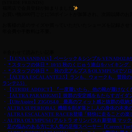
[STRIDE FRIENDS]
福岡店で会員登録が始まりました
お買い物2000円ごとに50ポイントが加算され、次回以降の
お客様の足のサイズや買っていただいたシューズを記録さ
年会費や手数料は不要。
※合わせて読みたい記事
・
【LUNA SANDALS】ベーシック＆シンプル VENADO
・
＊スタッフの休日＊ 10/15 秋のくじゅう連山をハイキング
・＊スタッフの休日＊ 秋の北アルプスをOLYMPUS4でソ
・
【ALTRA ESCALANTE2.5】ランも、ウォークも
ランテ2.5）
・
【STRIDE ADDICT】『一度履いたら、他の靴が履けな
・
【ALTRA PARADIGM5】抜群の安定感をもたらすガイ
・
【UltrAspire】ZIGOS4.0 最高のフィット感と
・
ALTRA SUPERIOR4.5 機能を削ぎ落とし人の身体の
・
ALTRA ESCALANTE RACER登場「軽快に走るこ
・ALTRA OLYMPUS4 (アルトラ オリンパス4) 新登場 
・
足の悩みのある方に大人気の足指スペーサー【Correct To