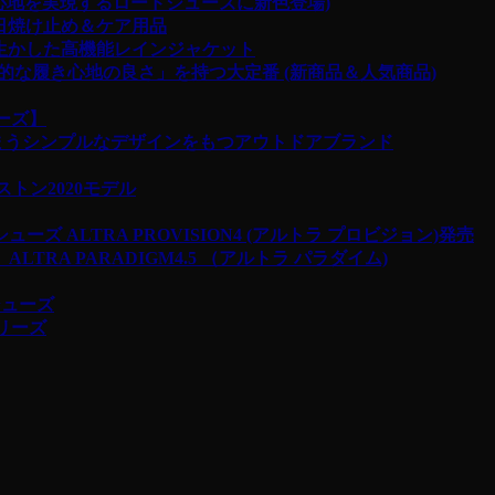
!(贅沢な履き心地を実現するロードシューズに新色登場)
gn 日焼け止め＆ケア用品
限に生かした高機能レインジャケット
倒的な履き心地の良さ」を持つ大定番 (新商品＆人気商品)
リーズ】
しまうシンプルなデザインをもつアウトドアブランド
ボストン2020モデル
ALTRA PROVISION4 (アルトラ プロビジョン)発売
A PARADIGM4.5 （アルトラ パラダイム)
シューズ
シリーズ