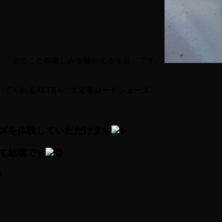
なる、「走ることの楽しみを味わえる１足」です。
くれるALTRAの大定番ロードシューズ。
ズを体験していただけます
て結構です
)