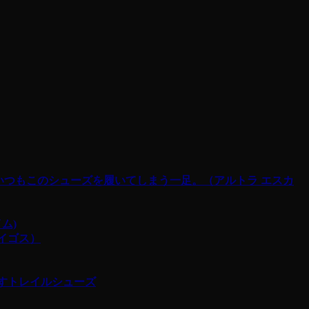
けばいつもこのシューズを履いてしまう一足。（アルトラ エスカ
ム)
ザイゴス）
すトレイルシューズ