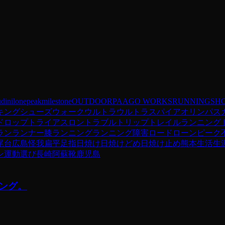
dini
lonepeak
milestone
OUTDOOR
PAAGO WORKS
RUNNING
SH
キングシューズ
ウォーク
ウルトラ
ウルトラスパイア
オリンパス
ドロップ
トライアスロン
トラブル
トリップ
トレイルランニング
ラン
ランナー膝
ランニング
ランニング障害
ロード
ローンピーク
尾台
広島
怪我
扁平足
指
日焼け
日焼けどめ
日焼け止め
熊本
生活
生
ン
運動
選び
長崎
阿蘇
靴
鹿児島
ング。