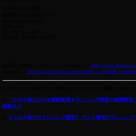
＊＊＊＊＊＊＊＊＊
STRIDE LAB福岡
福岡市中央区大名2-11-15
Shin-Akasakamon 2F
12:00-19:00
TEL 092-715-3564
定休日：月曜日・木曜日
＊＊＊＊＊＊＊＊＊
福岡店の情報はこちらからもInstagram→(
https://www.instagram.
facebook→(
https://ja-jp.facebook.com/STRIDE-LAB-福岡-2100836
STRIDE LABを運営する株式会社ストライドの調査が記事に
①
「コロナ禍における運動意識＆ランニング障害の実態調査
経験あり
②
【コロナ禍でのランニング調査】 マスク着用のランニン