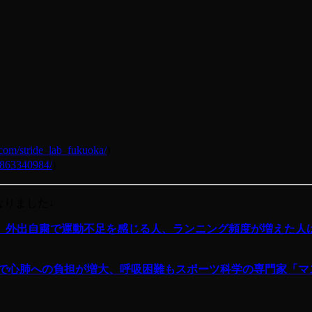
com/stride_lab_fukuoka/
)
863340984/
)
なりました↓
」外出自粛で運動不足を感じる人、ランニング頻度が増えた人は
グで心肺への負担が増大、呼吸困難もスポーツ科学の専門家「マ