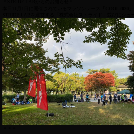
＊STRIDE LABからのお知らせ＊
本日11月1日に開催されているマラソンレース
「COOL2020」
STRIDE LABを運営する「株式会社ストライド」並びにシ
＊＊＊