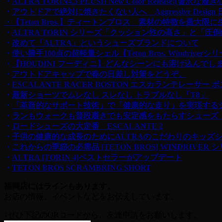
・
ALTRA TORIN4.5 PLUSH New Color Release
・
アウトドアで絶対に焼きたくない人へ Aggressive Desi
・【Teton Bros.】ティートンブロス 素材の特徴を最大
・
ALTRA TORIN シリーズ「クッション性の高さ」と「圧
・
改めて「ALTRA」というシューズブランドについて
・
使い勝手100点の超軽量シェル【Teton Bros. Windriverシ
・
【HOUDINI フーディニ】どんなシーンにも溶け込んで
・
アウトドアキャップで春の日差し対策をどうぞ。
・
ESCALANTE RACER BOSTON エスカランテレーサー 
・
最新ショーツでムレなし スレなし トラブルなし「T8」
・
「革新的なサポート技術」で「健康的な走り」を実現するシューズ 
・
ランもウォークも普段履きでも安定感をもたらすシューズ ALTR
・
ロードシューズの大定番 ESCALANTE 2
・
子供の健康的な成長のためにALTRAのこだわりのキッズ
・
これからの季節の必需品 [TETON BROS] WINDRIVER 
・
ALTRA [TORIN 4]ベストセラーがアップデート
・
TETON BROS SCRAMBRING SHORT
福岡店にはラインもあります。
お店の情報、イベントなどをお伝えしています。
↓ぜひ下記のQRコードから、友達申請をお願いします。