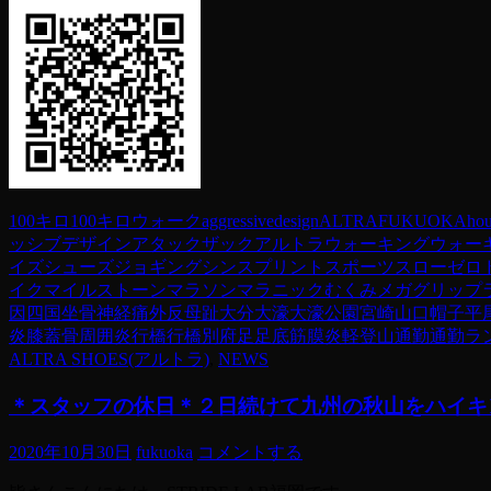
100キロ
100キロウォーク
aggressivedesign
ALTRA
FUKUOKA
hou
ッシブデザイン
アタックザック
アルトラ
ウォーキング
ウォー
イズ
シューズ
ジョギング
シンスプリント
スポーツ
スロー
ゼロ
イク
マイルストーン
マラソン
マラニック
むくみ
メガグリップ
因
四国
坐骨神経痛
外反母趾
大分
大濠
大濠公園
宮崎
山口
帽子
平
炎
膝蓋骨周囲炎
行橋
行橋別府
足
足底筋膜炎
軽登山
通勤
通勤ラ
ALTRA SHOES(アルトラ)
,
NEWS
＊スタッフの休日＊２日続けて九州の秋山をハイキ
2020年10月30日
fukuoka
コメントする