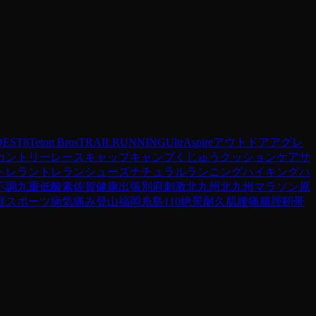
OES
T8
Teton Bros
TRAILRUNNING
UltrAspire
アウトドア
アグレ
カントリーレース
キャップ
キャンプ
くじゅう
クッション
ケア
サ
トレラン
トレランシューズ
ナチュラルランニング
ハイキング
ハ
不調
九重
低酸素
佐賀
健康
出張
別府
刺激
北九州
北九州マラソン
原
涯スポーツ
病気
痛み
登山
福岡
糸島110
絶景
耐久
肌
腰痛
腸脛靭帯