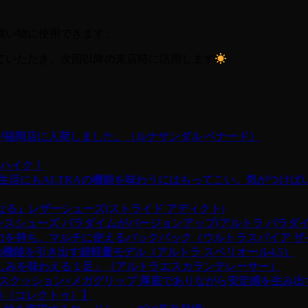
お買い物に使用できます。
せていただき、次回以降の来店時に活用します
2.0が福岡店に入荷しました。（ルナサンダル ベナード）
ロハイク！
、普段の生活にもALTRAの機能を味わうにはもってこい。気がつ
くなる』レザーシューズ(ストライド アディクト)
ダンスシューズ パラダイムがバージョンアップ(アルトラ パラダイ
抜群の収納力を持ち、マルチに使えるバックパック（ウルトラスパイア 
本来の機能を引き出す超軽量モデル（アルトラ スペリオール4.5）
との楽しみを味わえる１足」（アルトラエスカランテレーサー）
マックスクッション×メガグリップ
厚底でありながら安定感を生み出
e®︎（コレクトゥ）】