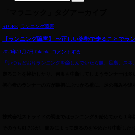
「マラニック」タグアーカイブ
STORE
,
ランニング障害
【ランニング障害】 〜正しい姿勢で走ることでラ
2020年11月7日
fukuoka
コメントする
「いつもどおりランニングを楽しんでいたら膝、足裏、スネ
走ることを挫折したり、何度も中断してしまうランナーは多
初心者のランナーの方が最初にぶつかる壁に、足の痛みや違
株式会社ストライドの調査ではランニングを始めてから１年以
そのうち61.7%が、痛みによって走るのをやめたり中断し