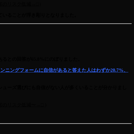
害のリスク低減→□
）
ていることが浮き彫りとなりました。
との回答が65.8%にのぼりました。
ランニングフォームに自信があると答えた人はわずか
20.7%
、
シューズ選びにも自信がない人が多くいることが分かりまし
害のリスク低減〜→□
)