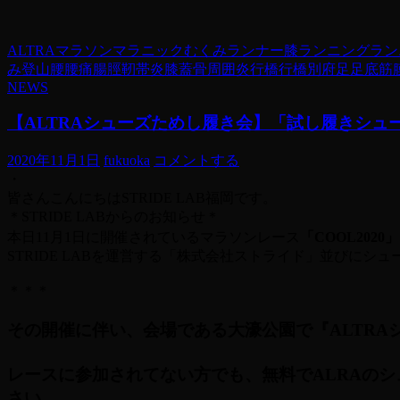
ALTRA
マラソン
マラニック
むくみ
ランナー膝
ランニング
ラン
み
登山
腰
腰痛
腸脛靭帯炎
膝蓋骨周囲炎
行橋
行橋別府
足
足底筋
NEWS
【ALTRAシューズためし履き会】「試し履きシ
2020年11月1日
fukuoka
コメントする
・
皆さんこんにちはSTRIDE LAB福岡です。
＊STRIDE LABからのお知らせ＊
本日11月1日に開催されているマラソンレース
「COOL2020」
STRIDE LABを運営する「株式会社ストライド」並びにシ
＊＊＊
その開催に伴い、会場である大濠公園で『ALTRA
レースに参加されてない方でも、無料でALRAの
さい。