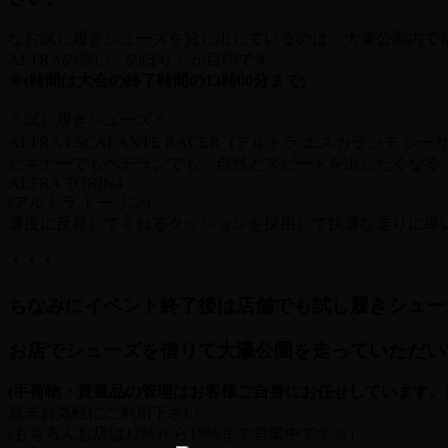
なお試し履きシューズを貸し出しているのは、大濠公園内で
ALTRAの赤い「のぼり」が目印です。
※(時間は大会の終了時間の13時00分まで)
＊試し履きシューズ＊
ALTRA ESCALANTE RACER (アルトラ エスカランテ レー
ビギナーでもベテランでも、自然とスピードを出したく
ALTRA TORIN4
(アルトラ トーリン)
適度に反発してくれるクッションを採用して快適な走りに導いて
＊＊＊
ちなみにイベント終了後は店舗でも試し履きシュー
お店でシューズを借りて大濠公園を走っていただい
(手荷物・貴重品の管理はお客様ご自身にお任せしています。
是非お気軽にご利用下さい。
(もちろんお店は12時から19時まで営業中です☆)