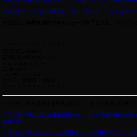
STRIDE LABは「生涯スポーツ」をコンセプトに地域の
九州にオープンした福岡店も、ウォーキング・ランニング・
ぜひ正しい姿勢を維持できるシューズを手に入れ、ランニン
＊＊＊＊＊＊＊＊＊＊＊＊＊
STRIDE LAB福岡
福岡市中央区大名2-11-15
Shin-Akasakamon 2F
12:00-19:00
TEL 092-715-3564
定休日：月曜日・木曜日
＊＊＊＊＊＊＊＊＊＊＊＊＊
STRIDE LABを運営する株式会社ストライドの調査が記事に
①
「コロナ禍における運動意識＆ランニング障害の実態調査
経験あり
②
【コロナ禍でのランニング調査】 マスク着用のランニン