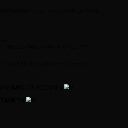
福岡市美術館からスターバックスの間にある広場。
サー)
なる、「走ることの楽しみを味わえる１足」です。
くれるALTRAの大定番ロードシューズ。
ズを体験していただけます
て結構です
)