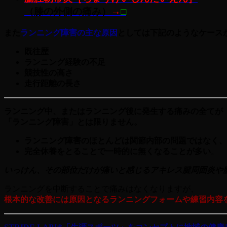
（
膝の外側の痛み
）
→
□
また
ランニング障害の主な原因
としては下記のようなケース
既往歴
ランニング経験の不足
競技性の高さ
走行距離の長さ
ランニング中、またはランニング後に発生する痛みの全てが
「ランニング障害」とは限りません。
ランニング障害のほとんどは関節内部の問題ではなく、
完全休養をとることで一時的に無くなることが多い
。
いっけん、その部位だけが痛いと感じるアキレス腱周囲炎や
ランニングを中断することで痛みはなくなりますが、
根本的な改善には原因となるランニングフォームや練習内容