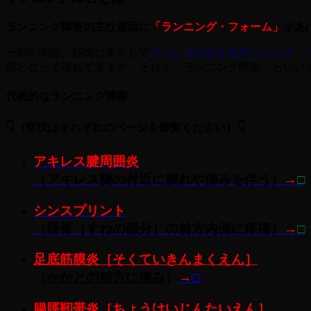
ランニング障害の主な原因に
「ランニング・フォーム」
があ
一部の関節、筋肉に集中して
ストレスのかかるランニング・
態となって現れて来ます。それを「ランニング障害」といい
代表的なランニング障害
👇
（症状はそれぞれのページを御覧ください）👇
アキレス腱周囲炎
（アキレス腱の付近に腫れや痛みを伴う）
→
□
シンスプリント
（
脛骨［すねの部分］の前方内側に疼痛
）
→
□
足底筋膜炎［そくていきんまくえん］
（
かかとの前方に痛み
）
→
□
腸脛靭帯炎［ちょうけいじんたいえん］