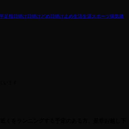
平足
指
日焼け
日焼けどめ
日焼け止め
生活
生涯スポーツ
病気
痛
しています。
、近くをランニングする予定のある方、是非お越し下