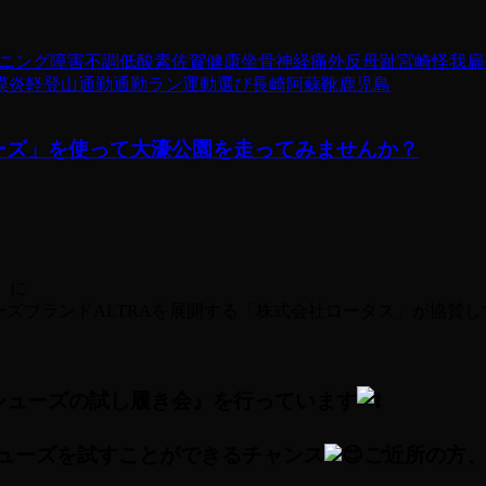
ニング障害
不調
低酸素
佐賀
健康
坐骨神経痛
外反母趾
宮崎
怪我
扁
膜炎
軽登山
通勤
通勤ラン
運動
選び
長崎
阿蘇
靴
鹿児島
ューズ」を使って大濠公園を走ってみませんか？
に
ューズブランドALTRAを展開する「株式会社ロータス」が協賛
シューズの試し履き会』を行っています
シューズを試すことができるチャンス
ご近所の方