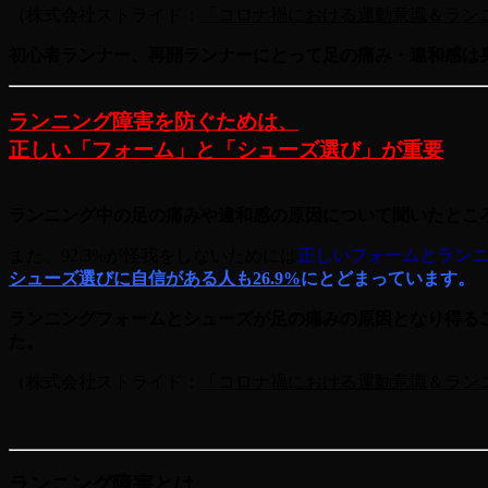
（株式会社ストライド
：
「コロナ禍における運動意識＆ラン
初心者ランナー、再開ランナーにとって足の痛み・違和感は
ランニング障害を防ぐためは、
正しい「フォーム」と「シューズ選び」が重要
ランニング中の足の痛みや違和感の原因について聞いたところ
また、92.3%が怪我をしないためには
正しいフォームとラン
シューズ選びに自信がある人も
26.9%
にとどまっています。
ランニングフォームとシューズが足の痛みの原因となり得る
た。
（株式会社ストライド
：
「コロナ禍における運動意識＆ラン
ランニング障害とは