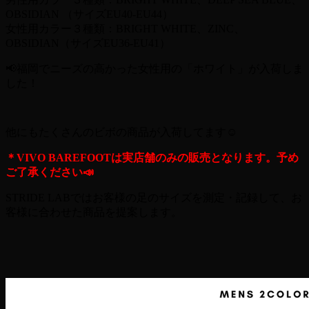
OBSIDIAN （サイズEU40-EU44）
女性用カラー３種類：BRIGHT WHITE、ZINC、
OBSIDIAN（サイズEU36-EU41）
📢福岡でニーズの高かった女性用の「ホワイト」が入荷しま
した！
他にもたくさんのビボの商品が入荷してます☺︎
＊VIVO BAREFOOTは実店舗のみの販売となります。予め
ご了承ください📣
STRIDE LABではお客様の足のサイズを測定・記録して、お
客様に合わせた商品を提案します。