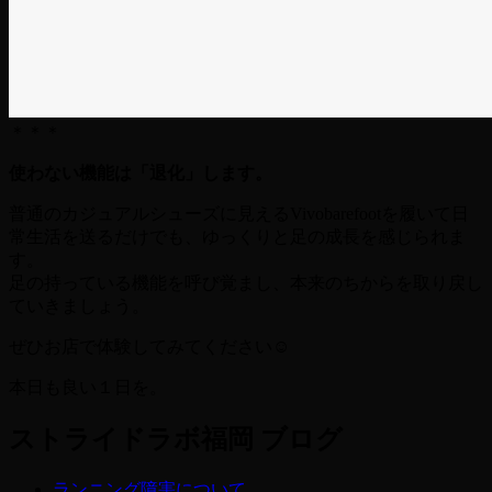
＊＊＊
使わない機能は「退化」します。
普通のカジュアルシューズに見えるVivobarefootを履いて日
常生活を送るだけでも、ゆっくりと足の成長を感じられま
す。
足の持っている機能を呼び覚まし、本来のちからを取り戻し
ていきましょう。
ぜひお店で体験してみてください☺
本日も良い１日を。
ストライドラボ福岡 ブログ
ランニング障害について