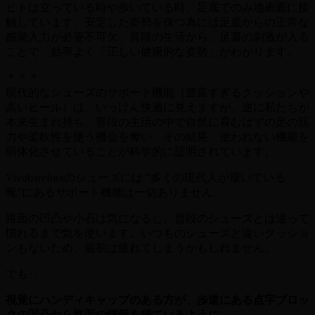
ヒトは立っている時や歩いている時、足底でのみ地表面に接
触しています。安定した姿勢を保つ為には足底からの正常な
感覚入力が必要不可欠。普段の生活から、足裏の刺激が入る
ことで、効率よく「正しい健康的な姿勢」がわかります。
＊＊＊
現代的なシューズのサポート機能（豊富すぎるクッションや
高いヒール）は、いっけん快適に見えますが、逆に私たちが
本来生まれ持ち、普段の生活の中で自然に育むはずの足の筋
力や柔軟性を使う機会を奪い、その結果、使われない機能を
弱体化させていることが科学的に証明されています。
Vivobarefootのシューズには ”多くの現代人が履いている
靴”にあるサポート機能は一切ありません。
路面の凹凸や小石は気になるし、普段のシューズとは違って
慣れるまで気を使います。いつものシューズと違いクッショ
ンもないため、最初は疲れてしまうかもしれません。
でも‥
視覚にハンディキャップのある方が、歩道にある点字ブロッ
クの凹凸から路面の情報を得ているように。