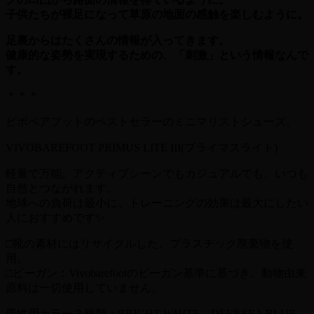
子供たちが裸足になって草原の地面の感触を楽しむように。
足裏からはたくさんの情報が入ってきます。
健康的な姿勢を実現するための、「刺激」という情報なんで
す。
＊＊＊
ビボベアフットのベストセラーのミニマリストシューズ。
VIVOBAREFOOT PRIMUS LITE III(プライマスライト)
軽量で万能。アクティブシーンでもカジュアルでも、いつも
自然とつながれます。
地球への負荷は最小に、トレーニングの効果は最大にしたい
人におすすめです✨
□靴の素材にはリサイクルした、プラスチック廃棄物を使
用。
□ビーガン：Vivobarefootのビーガン基準に基づき、動物由来
原料は一切使用していません。
男性用カラー３種類：BRIGHT WHITE、DEEP SEA BLUE、