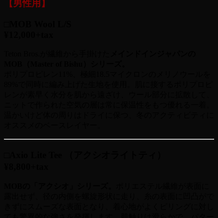
【男性用】
□MOB Wool L/S
¥12,000+tax
Teton Bros.が繊維から手掛けた
メインドインジャパンの
MOB（Master of Bishu）シリーズ。
ポリプロピレン11%、極細18.5マイクロンのメリノウールを
89%で同時に編み上げた生地を使用。肌に接するポリプロピ
レンが素早く水分を肌から遠ざけ、ウール部分に拡散して、
ニットで作られた空気の層は常に保温性をもつ優れる一着。
温かいけど体の周りはドライに保つ、冬のアクティビティに
オススメのベースレイヤー。
□Axio Lite Tee （アクシオライトティ）
¥8,800+tax
MOBの「アクシオ」シリーズ。
ポリエステル繊維が表面に
露出せず、径の内側を螺旋形状に走り、
糸の表面に凹凸がで
きずにスムーズな表面となり、着心地がよくピリングに対し
ても驚異的な強さを発揮します。
肌触りは滑らかで、パター