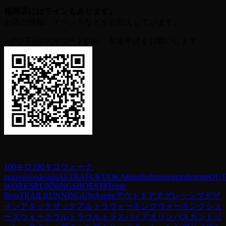
福岡店にはラインもあります。
お店の情報、イベントなどをお伝えしています。
↓ぜひ下記のQRコードから、友達申請をお願いします。
100キロ
100キロウォーク
aggressivedesign
ALTRA
FUKUOKA
houdini
lonepeak
milestone
OU
WORKS
RUNNING
SHOES
T8
Teton
Bros
TRAILRUNNING
UltrAspire
アウトドア
アグレッシブデザ
イン
アタックザック
アルトラ
ウォーキング
ウォーキングシュ
ーズ
ウォーク
ウルトラ
ウルトラスパイア
オリンパス
カントリ