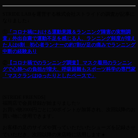
STRIDE LABを運営する株式会社ストライドの調査が記事に
なりました↓
①
「コロナ禍における運動意識＆ランニング障害の実態調
査」外出自粛で運動不足を感じる人、ランニング頻度が増え
た人は6割 初心者ランナーの約7割が足の痛みでランニング
中断の経験あり
②
【コロナ禍でのランニング調査】 マスク着用のランニン
グで心肺への負担が増大、呼吸困難もスポーツ科学の専門家
「マスクランはゆったりとしたペースで」
[STRIDE FRIENDS]
福岡店で会員登録が始まりました✨
お買い物2000円ごとに50ポイントが加算され、次回以降のお
買い物に使用できます。
お客様の足のサイズや買っていただいたシューズを記録させ
ていただき、次回以降の来店時に活用します☀️