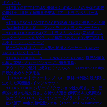
ザイゴス）
・
ALTRA SUPERIOR4.5 機能を削ぎ落とし人の身体の本来
の機能を引き出す超軽量モデル（アルトラ スペリオール
4.5）
・
ALTRA ESCALANTE RACER登場「軽快に走ることの楽
しみを味わえる１足」（アルトラエスカランテレーサー）
・ALTRA OLYMPUS4 (アルトラ オリンパス4) 新登場 マッ
クスクッション×メガグリップ
厚底でありながら安定感を生
み出すトレイルシューズ
・
足の悩みのある方に大人気の足指スペーサー【Correct
Toe®︎（コレクトゥ）】
・
ALTRA TORIN4.5 PLUSH New Color Release!(贅沢な履き
心地を実現するロードシューズに新色登場)
・
アウトドアで絶対に焼きたくない人へ Aggressive Design
日焼け止め＆ケア用品
・【Teton Bros.】ティートンブロス 素材の特徴を最大限に
生かした高機能レインジャケット
・
ALTRA TORIN シリーズ「クッション性の高さ」と「圧
倒的な履き心地の良さ」を持つ大定番 (新商品＆人気商品)
・
改めて「ALTRA」というシューズブランドについて
・
使い勝手100点の超軽量シェル【Teton Bros. Windriverシ