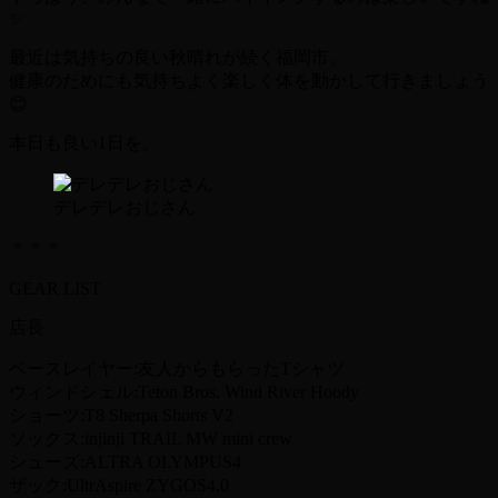
✨
最近は気持ちの良い秋晴れが続く福岡市。
健康のためにも気持ちよく楽しく体を動かして行きましょう
😊
本日も良い
1
日を。
デレデレおじさん
＊＊＊
GEAR LIST
店長
ベースレイヤー:友人からもらったTシャツ
ウィンドシェル:Teton Bros. Wind River Hoody
ショーツ:T8 Sherpa Shorts V2
ソックス:injinji TRAIL MW mini crew
シューズ:ALTRA OLYMPUS4
ザック:UltrAspire ZYGOS4.0