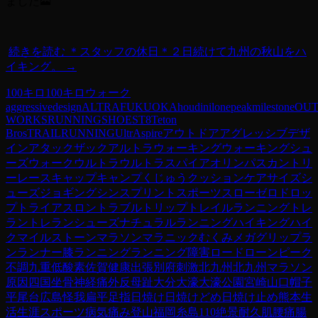
ました🗻
続きを読む
＊スタッフの休日＊２日続けて九州の秋山をハ
イキング。
→
100キロ
100キロウォーク
aggressivedesign
ALTRA
FUKUOKA
houdini
lonepeak
milestone
OU
WORKS
RUNNING
SHOES
T8
Teton
Bros
TRAILRUNNING
UltrAspire
アウトドア
アグレッシブデザ
イン
アタックザック
アルトラ
ウォーキング
ウォーキングシュ
ーズ
ウォーク
ウルトラ
ウルトラスパイア
オリンパス
カントリ
ーレース
キャップ
キャンプ
くじゅう
クッション
ケア
サイズ
シ
ューズ
ジョギング
シンスプリント
スポーツ
スロー
ゼロドロッ
プ
トライアスロン
トラブル
トリップ
トレイルランニング
トレ
ラン
トレランシューズ
ナチュラルランニング
ハイキング
ハイ
ク
マイルストーン
マラソン
マラニック
むくみ
メガグリップ
ラ
ン
ランナー膝
ランニング
ランニング障害
ロード
ローンピーク
不調
九重
低酸素
佐賀
健康
出張
別府
刺激
北九州
北九州マラソン
原因
四国
坐骨神経痛
外反母趾
大分
大濠
大濠公園
宮崎
山口
帽子
平尾台
広島
怪我
扁平足
指
日焼け
日焼けどめ
日焼け止め
熊本
生
活
生涯スポーツ
病気
痛み
登山
福岡
糸島110
絶景
耐久
肌
腰痛
腸