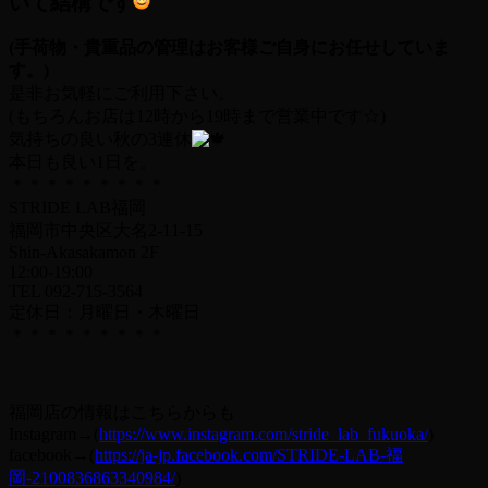
いて結構です
(手荷物・貴重品の管理はお客様ご自身にお任せしていま
す。)
是非お気軽にご利用下さい。
(もちろんお店は12時から19時まで営業中です☆)
気持ちの良い秋の3連休
本日も良い1日を。
＊＊＊＊＊＊＊＊＊
STRIDE LAB福岡
福岡市中央区大名2-11-15
Shin-Akasakamon 2F
12:00-19:00
TEL 092-715-3564
定休日：月曜日・木曜日
＊＊＊＊＊＊＊＊＊
福岡店の情報はこちらからも
Instagram→(
https://www.instagram.com/stride_lab_fukuoka/
)
facebook→(
https://ja-jp.facebook.com/STRIDE-LAB-福
岡-2100836863340984/
)