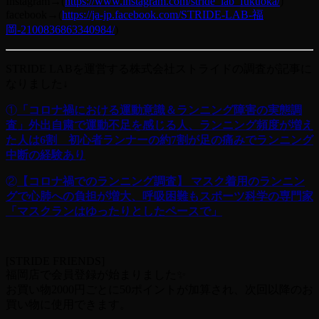
Instagram→(
https://www.instagram.com/stride_lab_fukuoka/
)
facebook→(
https://ja-jp.facebook.com/STRIDE-LAB-福
岡-2100836863340984/
)
STRIDE LABを運営する株式会社ストライドの調査が記事に
なりました↓
①
「コロナ禍における運動意識＆ランニング障害の実態調
査」外出自粛で運動不足を感じる人、ランニング頻度が増え
た人は6割 初心者ランナーの約7割が足の痛みでランニング
中断の経験あり
②
【コロナ禍でのランニング調査】 マスク着用のランニン
グで心肺への負担が増大、呼吸困難もスポーツ科学の専門家
「マスクランはゆったりとしたペースで」
[STRIDE FRIENDS]
福岡店で会員登録が始まりました✨
お買い物2000円ごとに50ポイントが加算され、次回以降のお
買い物に使用できます。