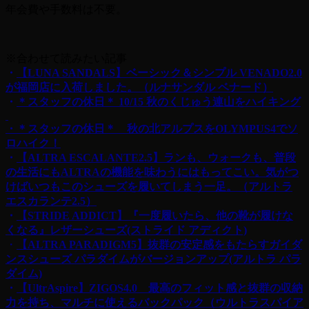
年会費や手数料は不要。
※合わせて読みたい記事
・
【LUNA SANDALS】ベーシック＆シンプル VENADO2.0
が福岡店に入荷しました。（ルナサンダル ベナード）
・
＊スタッフの休日＊ 10/15 秋のくじゅう連山をハイキング
・＊スタッフの休日＊ 秋の北アルプスをOLYMPUS4でソ
ロハイク！
・
【ALTRA ESCALANTE2.5】ランも、ウォークも、普段
の生活にもALTRAの機能を味わうにはもってこい。気がつ
けばいつもこのシューズを履いてしまう一足。（アルトラ
エスカランテ2.5）
・
【STRIDE ADDICT】『一度履いたら、他の靴が履けな
くなる』レザーシューズ(ストライド アディクト)
・
【ALTRA PARADIGM5】抜群の安定感をもたらすガイダ
ンスシューズ パラダイムがバージョンアップ(アルトラ パラ
ダイム)
・
【UltrAspire】ZIGOS4.0 最高のフィット感と抜群の収納
力を持ち、マルチに使えるバックパック（ウルトラスパイア