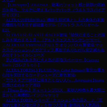
・
【UltrAspire】ZIGOS4.0 最高のフィット感と抜群の収納
力を持ち、マルチに使えるバックパック（ウルトラスパイア
ザイゴス）
・
ALTRA SUPERIOR4.5 機能を削ぎ落とし人の身体の本来
の機能を引き出す超軽量モデル（アルトラ スペリオール
4.5）
・
ALTRA ESCALANTE RACER登場「軽快に走ることの楽
しみを味わえる１足」（アルトラエスカランテレーサー）
・ALTRA OLYMPUS4 (アルトラ オリンパス4) 新登場 マッ
クスクッション×メガグリップ
厚底でありながら安定感を生
み出すトレイルシューズ
・
足の悩みのある方に大人気の足指スペーサー【Correct
Toe®︎（コレクトゥ）】
・
ALTRA TORIN4.5 PLUSH New Color Release!(贅沢な履き
心地を実現するロードシューズに新色登場)
・
アウトドアで絶対に焼きたくない人へ Aggressive Design
日焼け止め＆ケア用品
・【Teton Bros.】ティートンブロス 素材の特徴を最大限に
生かした高機能レインジャケット
・
ALTRA TORIN シリーズ「クッション性の高さ」と「圧
倒的な履き心地の良さ」を持つ大定番 (新商品＆人気商品)