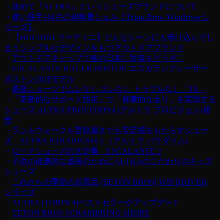
・
改めて「ALTRA」というシューズブランドについて
・
使い勝手100点の超軽量シェル【Teton Bros. Windriverシ
リーズ】
・
【HOUDINI フーディニ】どんなシーンにも溶け込んでし
まうシンプルなデザインをもつアウトドアブランド
・
アウトドアキャップで春の日差し対策をどうぞ。
・
ESCALANTE RACER BOSTON エスカランテレーサー
ボストン2020モデル
・
最新ショーツでムレなし スレなし トラブルなし「T8」
・
「革新的なサポート技術」で「健康的な走り」を実現する
シューズ ALTRA PROVISION4 (アルトラ プロビジョン)発
売
・
ランもウォークも普段履きでも安定感をもたらすシュー
ズ ALTRA PARADIGM4.5 （アルトラ パラダイム)
・
ロードシューズの大定番 ESCALANTE 2
・
子供の健康的な成長のためにALTRAのこだわりのキッズ
シューズ
・
これからの季節の必需品 [TETON BROS] WINDRIVER
シリーズ
・
ALTRA [TORIN 4]ベストセラーがアップデート
・
TETON BROS SCRAMBRING SHORT