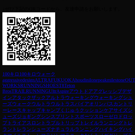
↓ぜひ下記のQRコードから、友達申請をお願いします。
100キロ
100キロウォーク
aggressivedesign
ALTRA
FUKUOKA
houdini
lonepeak
milestone
OU
WORKS
RUNNING
SHOES
T8
Teton
Bros
TRAILRUNNING
UltrAspire
アウトドア
アグレッシブデザ
イン
アタックザック
アルトラ
ウォーキング
ウォーキングシュ
ーズ
ウォーク
ウルトラ
ウルトラスパイア
オリンパス
カントリ
ーレース
キャップ
キャンプ
くじゅう
クッション
ケア
サイズ
シ
ューズ
ジョギング
シンスプリント
スポーツ
スロー
ゼロドロッ
プ
トライアスロン
トラブル
トリップ
トレイルランニング
トレ
ラン
トレランシューズ
ナチュラルランニング
ハイキング
ハイ