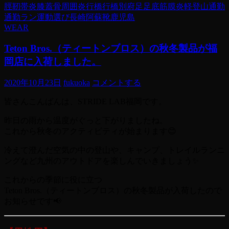
脛靭帯炎
膝蓋骨周囲炎
行橋
行橋別府
足
足底筋膜炎
軽登山
通勤
通勤ラン
運動
選び
長崎
阿蘇
靴
鹿児島
WEAR
Teton Bros.（ティートンブロス）の秋冬製品が福
岡店に入荷しました。
2020年10月23日
fukuoka
コメントする
皆さんこんばんは、STRIDE LAB福岡です。
昨日の雨から温度がぐっと下がりましたね。
これから秋冬のアクティビティが始まります😊
冷えて澄んだ空気の中の登山や、キャンプ、トレイルランニ
ングなど九州のアウトドアを楽しんでいきましょう✨
これからの季節に役に立つ
Teton Bros.（ティートンブロス）の秋冬製品が入荷したので
お知らせです📢