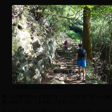
元祖店長と階段女王が宝満山へ
麓にある竈門神社と太宰府では「コロナの終息、皆さんの健
康、縁結び（笑）」を祈願してきました。
やっぱり、みんなで一緒にハイキングするのは楽しいですね