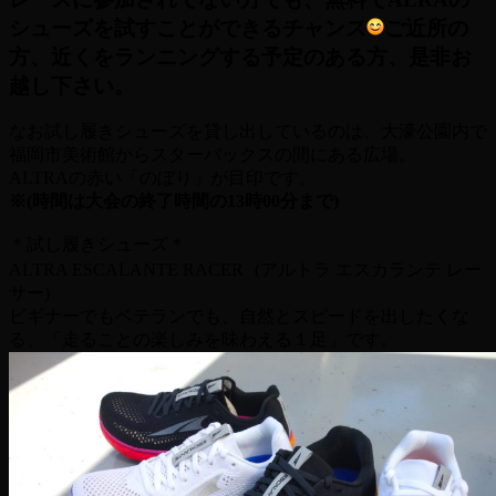
シューズを試すことができるチャンス
ご近所の
方、近くをランニングする予定のある方、是非お
越し下さい。
なお試し履きシューズを貸し出しているのは、大濠公園内で
福岡市美術館からスターバックスの間にある広場。
ALTRAの赤い「のぼり」が目印です。
※(時間は大会の終了時間の13時00分まで)
＊試し履きシューズ＊
ALTRA ESCALANTE RACER (アルトラ エスカランテ レー
サー)
ビギナーでもベテランでも、自然とスピードを出したくな
る、「走ることの楽しみを味わえる１足」です。