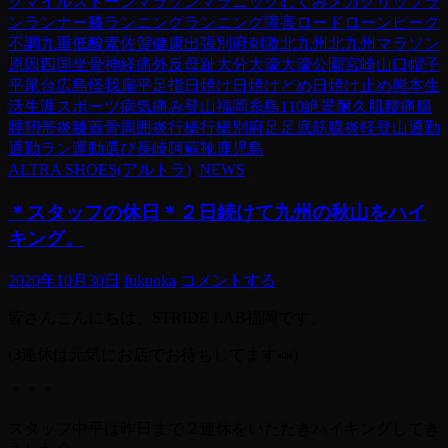
ク
マイルストーン
マラソン
マラニック
むくみ
メガグリップ
ラ
ン
ランナー膝
ランニング
ランニング障害
ロード
ローンピーク
不調
九重
低酸素
佐賀
健康
出張
別府
刺激
北九州
北九州マラソン
原因
四国
坐骨神経痛
外反母趾
大分
大濠
大濠公園
宮崎
山口
帽子
平尾台
広島
怪我
扁平足
指
日焼け
日焼けどめ
日焼け止め
熊本
生
活
生涯スポーツ
病気
痛み
登山
福岡
糸島110
絶景
耐久
肌
腰痛
腸
脛靭帯炎
膝蓋骨周囲炎
行橋
行橋別府
足
足底筋膜炎
軽登山
通勤
通勤ラン
運動
選び
長崎
阿蘇
靴
鹿児島
ALTRA SHOES(アルトラ)
,
NEWS
＊スタッフの休日＊２日続けて九州の秋山をハイ
キング。
2020年10月30日
fukuoka
コメントする
皆さんこんにちは、STRIDE LAB福岡です。
(3連休は元気にお店でお待ちしてます📣)
＊＊＊
スタッフ中平は昨日まで２連休をいただきハイキングしてき