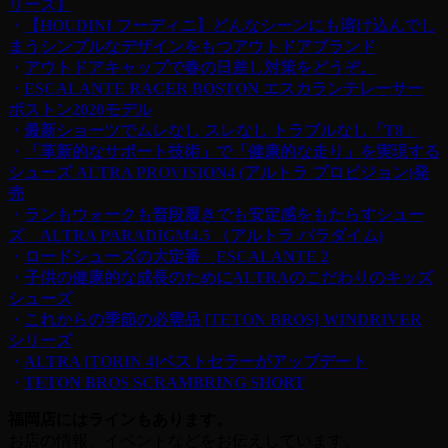
リーズ】
・
【HOUDINI フーディニ】どんなシーンにも溶け込んでし
まうシンプルなデザインをもつアウトドアブランド
・
アウトドアキャップで春の日差し対策をどうぞ。
・
ESCALANTE RACER BOSTON エスカランテレーサー
ボストン2020モデル
・
最新ショーツでムレなし スレなし トラブルなし「T8」
・
「革新的なサポート技術」で「健康的な走り」を実現する
シューズ ALTRA PROVISION4 (アルトラ プロビジョン)発
売
・
ランもウォークも普段履きでも安定感をもたらすシュー
ズ ALTRA PARADIGM4.5 （アルトラ パラダイム)
・
ロードシューズの大定番 ESCALANTE 2
・
子供の健康的な成長のためにALTRAのこだわりのキッズ
シューズ
・
これからの季節の必需品 [TETON BROS] WINDRIVER
シリーズ
・
ALTRA [TORIN 4]ベストセラーがアップデート
・
TETON BROS SCRAMBRING SHORT
福岡店にはラインもあります。
お店の情報、イベントなどをお伝えしています。