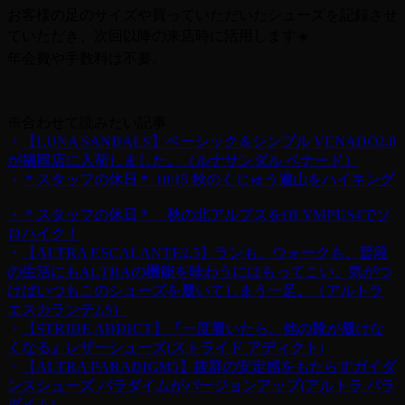
お客様の足のサイズや買っていただいたシューズを記録させ
ていただき、次回以降の来店時に活用します☀️
年会費や手数料は不要。
※合わせて読みたい記事
・
【LUNA SANDALS】ベーシック＆シンプル VENADO2.0
が福岡店に入荷しました。（ルナサンダル ベナード）
・
＊スタッフの休日＊ 10/15 秋のくじゅう連山をハイキング
・＊スタッフの休日＊ 秋の北アルプスをOLYMPUS4でソ
ロハイク！
・
【ALTRA ESCALANTE2.5】ランも、ウォークも、普段
の生活にもALTRAの機能を味わうにはもってこい。気がつ
けばいつもこのシューズを履いてしまう一足。（アルトラ
エスカランテ2.5）
・
【STRIDE ADDICT】『一度履いたら、他の靴が履けな
くなる』
レザーシューズ(ストライド アディクト)
・
【ALTRA PARADIGM5】抜群の安定感をもたらすガイダ
ンスシューズ パラダイムがバージョンアップ(アルトラ パラ
ダイム)