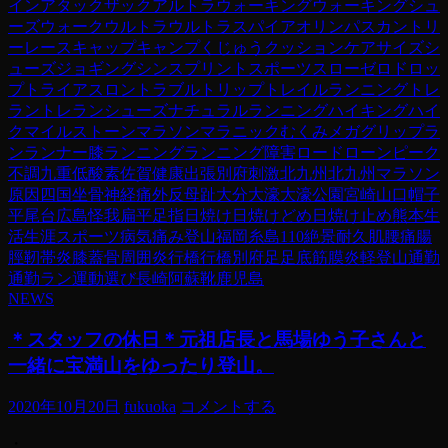
イン
アタックザック
アルトラ
ウォーキング
ウォーキングシュ
ーズ
ウォーク
ウルトラ
ウルトラスパイア
オリンパス
カントリ
ーレース
キャップ
キャンプ
くじゅう
クッション
ケア
サイズ
シ
ューズ
ジョギング
シンスプリント
スポーツ
スロー
ゼロドロッ
プ
トライアスロン
トラブル
トリップ
トレイルランニング
トレ
ラン
トレランシューズ
ナチュラルランニング
ハイキング
ハイ
ク
マイルストーン
マラソン
マラニック
むくみ
メガグリップ
ラ
ン
ランナー膝
ランニング
ランニング障害
ロード
ローンピーク
不調
九重
低酸素
佐賀
健康
出張
別府
刺激
北九州
北九州マラソン
原因
四国
坐骨神経痛
外反母趾
大分
大濠
大濠公園
宮崎
山口
帽子
平尾台
広島
怪我
扁平足
指
日焼け
日焼けどめ
日焼け止め
熊本
生
活
生涯スポーツ
病気
痛み
登山
福岡
糸島110
絶景
耐久
肌
腰痛
腸
脛靭帯炎
膝蓋骨周囲炎
行橋
行橋別府
足
足底筋膜炎
軽登山
通勤
通勤ラン
運動
選び
長崎
阿蘇
靴
鹿児島
NEWS
＊スタッフの休日＊元祖店長と馬場ゆう子さんと
一緒に宝満山をゆったり登山。
2020年10月20日
fukuoka
コメントする
・