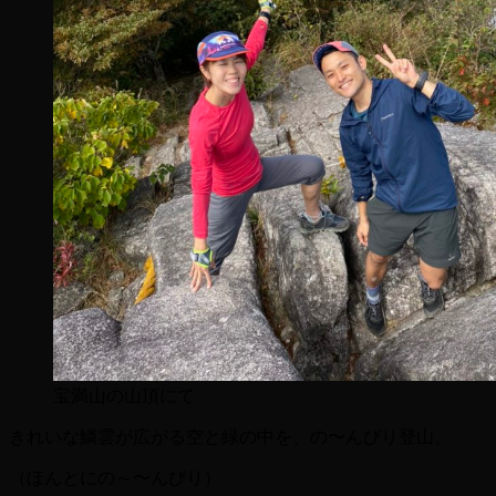
宝満山の山頂にて
きれいな鱗雲が広がる空と緑の中を、の〜んびり登山。
（ほんとにの～〜んびり）