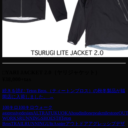
□YARI JACKET 2.0（ヤリジャケット）
¥38,000+tax
続きを読む
Teton Bros.（ティートンブロス）の秋冬製品が福
岡店に入荷しました。
→
100キロ
100キロウォーク
aggressivedesign
ALTRA
FUKUOKA
houdini
lonepeak
milestone
OU
WORKS
RUNNING
SHOES
T8
Teton
Bros
TRAILRUNNING
UltrAspire
アウトドア
アグレッシブデザ