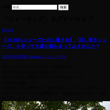
検索:
「ウォーキング」タグアーカイブ
NEWS
【ALTRAシューズためし履き会】「試し履きシュ
ーズ」を使って大濠公園を走ってみませんか？
2020年11月1日
fukuoka
コメントする
・
皆さんこんにちはSTRIDE LAB福岡です。
＊STRIDE LABからのお知らせ＊
本日11月1日に開催されているマラソンレース
「COOL2020」
に
STRIDE LABを運営する「株式会社ストライド」並びにシュ
ーズブランドALTRAを展開する「株式会社ロータス」が協
賛しています。