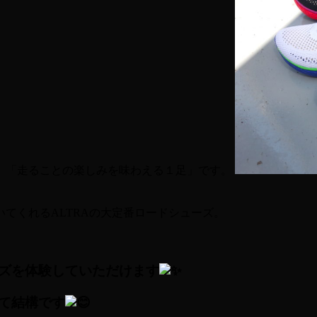
なる、「走ることの楽しみを味わえる１足」です。
くれるALTRAの大定番ロードシューズ。
ズを体験していただけます
て結構です