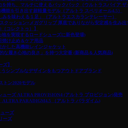
抜群の収納力を持ち、マルチに使えるバックパック（ウルトラスパイア 
本来の機能を引き出す超軽量モデル（アルトラ スペリオール4.5）
との楽しみを味わえる１足」（アルトラエスカランテレーサー）
マックスクッション×メガグリップ
厚底でありながら安定感を生み出
e®︎（コレクトゥ）】
!(贅沢な履き心地を実現するロードシューズに新色登場)
gn 日焼け止め＆ケア用品
限に生かした高機能レインジャケット
倒的な履き心地の良さ」を持つ大定番 (新商品＆人気商品)
リーズ】
しまうシンプルなデザインをもつアウトドアブランド
ボストン2020モデル
ALTRA PROVISION4 (アルトラ プロビジョン)発売
A PARADIGM4.5 （アルトラ パラダイム)
シューズ
シリーズ