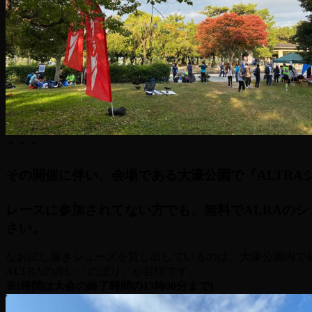
＊＊＊
その開催に伴い、会場である大濠公園で『ALTRA
レースに参加されてない方でも、無料でALRAの
さい。
なお試し履きシューズを貸し出しているのは、大濠公園内で
ALTRAの赤い「のぼり」が目印です。
※(時間は大会の終了時間の13時00分まで)