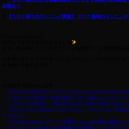
経験あり
②
【コロナ禍でのランニング調査】 マスク着用のランニン
[STRIDE FRIENDS]
福岡店で会員登録が始まりました
お買い物2000円ごとに50ポイントが加算され、次回以降の
お客様の足のサイズや買っていただいたシューズを記録さ
年会費や手数料は不要。
※合わせて読みたい記事
・
【LUNA SANDALS】ベーシック＆シンプル VENADO
・
＊スタッフの休日＊ 10/15 秋のくじゅう連山をハイキング
・＊スタッフの休日＊ 秋の北アルプスをOLYMPUS4でソ
・
【ALTRA ESCALANTE2.5】ランも、ウォークも
ランテ2.5）
・
【STRIDE ADDICT】『一度履いたら、他の靴が履けな
・
【ALTRA PARADIGM5】抜群の安定感をもたらすガイ