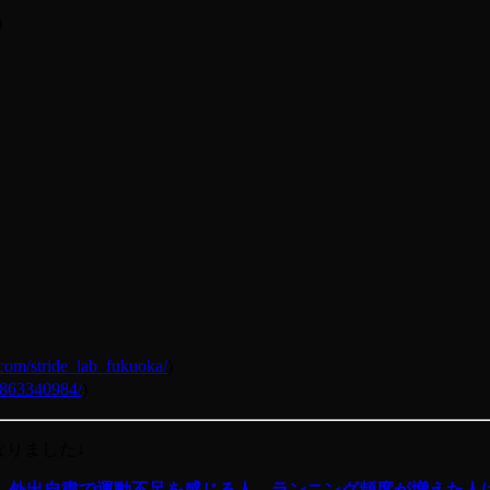
)
com/stride_lab_fukuoka/
)
863340984/
)
なりました↓
」外出自粛で運動不足を感じる人、ランニング頻度が増えた人は