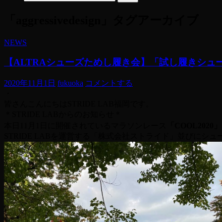
「aggressivedesign」タグアーカイブ
NEWS
【ALTRAシューズためし履き会】「試し履きシ
2020年11月1日
fukuoka
コメントする
・
皆さんこんにちはSTRIDE LAB福岡です。
＊STRIDE LABからのお知らせ＊
本日11月1日に開催されているマラソンレース
「COOL2020」
STRIDE LABを運営する「株式会社ストライド」並びにシ