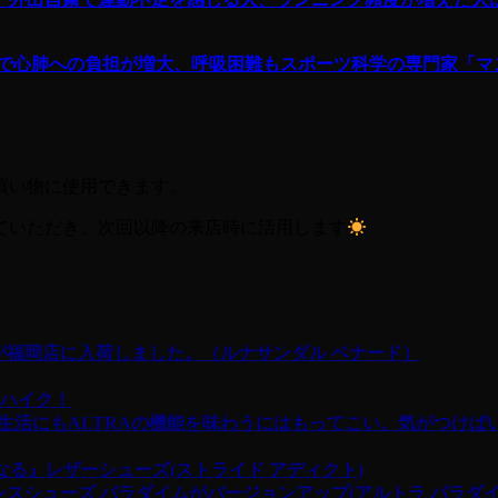
グで心肺への負担が増大、呼吸困難もスポーツ科学の専門家「マ
お買い物に使用できます。
せていただき、次回以降の来店時に活用します
2.0が福岡店に入荷しました。（ルナサンダル ベナード）
ロハイク！
、普段の生活にもALTRAの機能を味わうにはもってこい。気がつ
くなる』レザーシューズ(ストライド アディクト)
ダンスシューズ パラダイムがバージョンアップ(アルトラ パラダイ