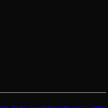
6割 初心者ランナーの約7割が足の痛みでランニング中断の