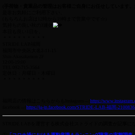
(手荷物・貴重品の管理はお客様ご自身にお任せしています。
是非お気軽にご利用下さい。
(もちろんお店は12時から19時まで営業中です☆)
気持ちの良い秋の3連休
本日も良い1日を。
＊＊＊＊＊＊＊＊＊
STRIDE LAB福岡
福岡市中央区大名2-11-15
Shin-Akasakamon 2F
12:00-19:00
TEL 092-715-3564
定休日：月曜日・木曜日
＊＊＊＊＊＊＊＊＊
福岡店の情報はこちらからもInstagram→(
https://www.instagram.
facebook→(
https://ja-jp.facebook.com/STRIDE-LAB-福岡-2100836
STRIDE LABを運営する株式会社ストライドの調査が記事に
①
「コロナ禍における運動意識＆ランニング障害の実態調査