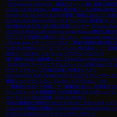
・
【UltrAspire】ZIGOS4.0 最高のフィット感と
・
ALTRA SUPERIOR4.5 機能を削ぎ落とし人の身体の
・
ALTRA ESCALANTE RACER登場「軽快に走るこ
・ALTRA OLYMPUS4 (アルトラ オリンパス4) 新登場 
・
足の悩みのある方に大人気の足指スペーサー【Correct To
・
ALTRA TORIN4.5 PLUSH New Color Release
・
アウトドアで絶対に焼きたくない人へ Aggressive Desi
・【Teton Bros.】ティートンブロス 素材の特徴を最大
・
ALTRA TORIN シリーズ「クッション性の高さ」と「圧
・
改めて「ALTRA」というシューズブランドについて
・
使い勝手100点の超軽量シェル【Teton Bros. Windriverシ
・
【HOUDINI フーディニ】どんなシーンにも溶け込んで
・
アウトドアキャップで春の日差し対策をどうぞ。
・
ESCALANTE RACER BOSTON エスカランテレーサー 
・
最新ショーツでムレなし スレなし トラブルなし「T8」
・
「革新的なサポート技術」で「健康的な走り」を実現するシューズ 
・
ランもウォークも普段履きでも安定感をもたらすシューズ ALTR
・
ロードシューズの大定番 ESCALANTE 2
・
子供の健康的な成長のためにALTRAのこだわりのキッズ
・
これからの季節の必需品 [TETON BROS] WINDRIVER 
・
ALTRA [TORIN 4]ベストセラーがアップデート