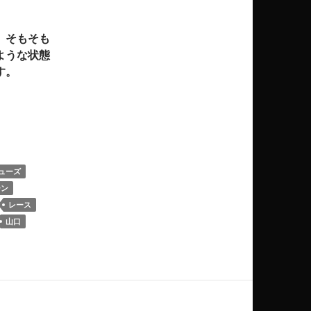
、そもそも
ような状態
す。
膜炎（そくていきんまくえん）＊足の裏側のかかとの前方に痛
ューズ
ーン
レース
山口