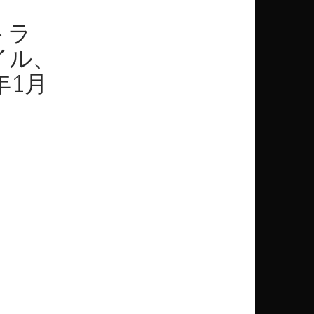
トラ
イル、
年1月
。