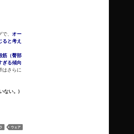
グで、
オー
じると考え
殿筋（臀部
すぎる傾向
帯はさらに
いない。)
 BAND ＊膝の外側の痛み【代表的なランニング障害】
ラ
ウェア