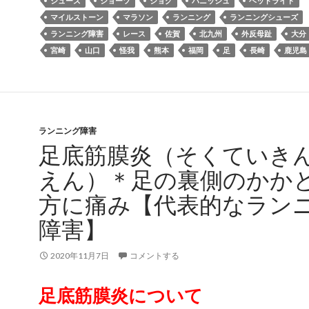
シューズ
ショーツ
ジョグ
バニッシュ
ヘッドライト
マイルストーン
マラソン
ランニング
ランニングシューズ
ランニング障害
レース
佐賀
北九州
外反母趾
大分
宮崎
山口
怪我
熊本
福岡
足
長崎
鹿児島
ランニング障害
足底筋膜炎（そくていき
えん）＊足の裏側のかか
方に痛み【代表的なラン
障害】
2020年11月7日
コメントする
足底筋膜炎について