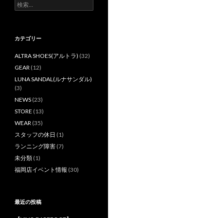
検
索
:
カテゴリー
ALTRA SHOES(アルトラ)
(32)
GEAR
(12)
LUNA SANDAL(ルナサンダル)
(3)
NEWS
(23)
STORE
(13)
WEAR
(35)
スタッフの休日
(1)
ランニング障害
(7)
未分類
(1)
福岡店イベント情報
(30)
最近の投稿