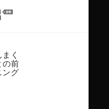
姿勢
んまく
との前
ニング