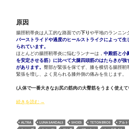
原因
腸脛靭帯炎は人工的な路面での
下り
や平地のランニン
バーストライドや過度のヒールストライクによって生
られています。
ほとんどの腸脛靭帯炎に悩むランナーは，
中殿筋と小
を安定させる筋）に比べて大腿四頭筋のはたらきが強
があります。
臀部が緊張を保てず、膝を横切る腸脛靭
緊張を増し、よく見られる膝外側の痛みを生じます。
(人体で一番大きなお尻の筋肉の大臀筋をうまく使えて
続きを読む
腸脛靭帯炎（ちょうけいじんたいえん）IT
→
ALTRA
LUNA SANDALS
SHOES
TETON BROS
アルト