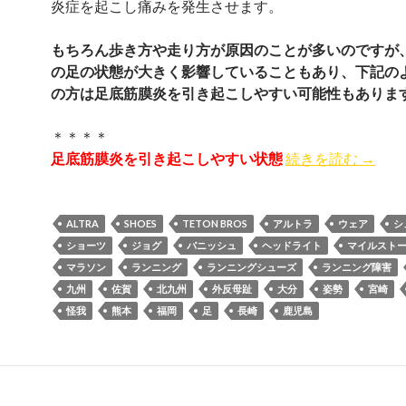
炎症を起こし痛みを発生させます。
もちろん歩き方や走り方が原因のことが多いのですが
の足の状態が大きく影響していることもあり、下記の
の方は足底筋膜炎を引き起こしやすい可能性もありま
＊＊＊＊
足底筋膜炎を引き起こしやすい状態
続きを読む
足底筋
→
ALTRA
SHOES
TETON BROS
アルトラ
ウェア
シ
ショーツ
ジョグ
バニッシュ
ヘッドライト
マイルスト
マラソン
ランニング
ランニングシューズ
ランニング障害
九州
佐賀
北九州
外反母趾
大分
姿勢
宮崎
怪我
熊本
福岡
足
長崎
鹿児島