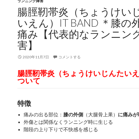
ランニング障害
腸脛靭帯炎（ちょうけい
いえん）IT BAND ＊膝の
痛み【代表的なランニン
害】
2020年11月7日
コメントする
腸脛靭帯炎（ちょうけいじんたい
ついて
特徴
痛みの出る部位：
膝の外側
（大腿骨上果）
に痛みが
外傷とは関係なくランニング時に生じる
階段の上り下りで不快感を感じる