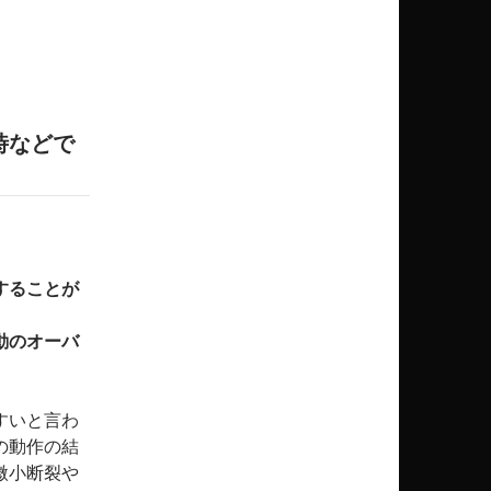
時などで
することが
動のオーバ
すいと言わ
の動作の結
微小断裂や