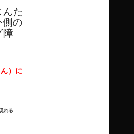
じんた
外側の
グ障
えん）に
現れる