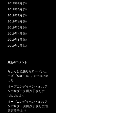
2019年9月
(5)
2019年8月
(3)
2019年7月
(5)
2019年6月
(8)
2019年5月
(4)
2019年4月
(8)
2019年3月
(8)
2019年2月
(1)
最近のコメント
ちょっと欲張りなロードシュ
ーズ 「SOLSTICE」
に
fukuoka
より
オープニングイベント altraア
ンバサダー 矢田夕子さん
に
fukuoka
より
オープニングイベント altraア
ンバサダー 矢田夕子さん
に
塩
谷恵美子
より