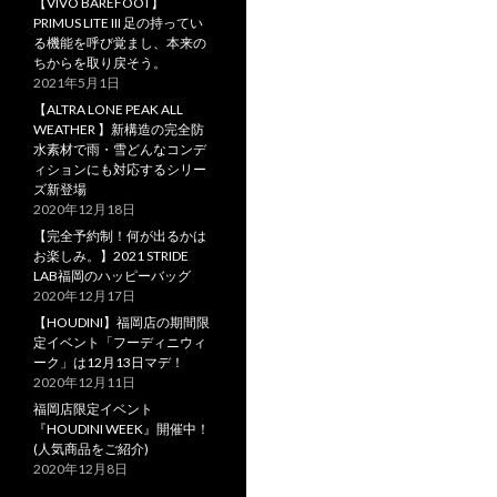
【VIVO BAREFOOT】
PRIMUS LITE III 足の持ってい
る機能を呼び覚まし、本来の
ちからを取り戻そう。
2021年5月1日
【ALTRA LONE PEAK ALL
WEATHER 】新構造の完全防
水素材で雨・雪どんなコンデ
ィションにも対応するシリー
ズ新登場
2020年12月18日
【完全予約制！何が出るかは
お楽しみ。】2021 STRIDE
LAB福岡のハッピーバッグ
2020年12月17日
【HOUDINI】福岡店の期間限
定イベント「フーディニウィ
ーク」は12月13日マデ！
2020年12月11日
福岡店限定イベント
『HOUDINI WEEK』開催中！
(人気商品をご紹介)
2020年12月8日