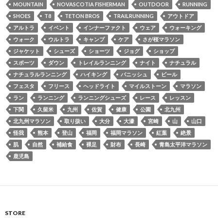
MOUNTAIN
NOVASCOTIA FISHERMAN
OUTDOOR
RUNNING
SHOES
T8
TETON BROS
TRAILRUNNING
アウトドア
アルトラ
イベント
インナーファクト
ウェア
ウォーキング
ウォーク
ウルトラ
キャンプ
ケア
さが桜マラソン
ジャケット
シューズ
ショーツ
ジョグ
ショップ
スポーツ
ダウン
トレイルランニング
ナイト
ナチュラル
ナチュラルランニング
ハイキング
バニッシュ
ビール
フェスタ
フリース
ヘッドライト
マイルストーン
マラソン
ラン
ランニング
ランニングシューズ
レース
レッスン
下関
久留米
九州
佐賀
健康
公園
北九州
北九州マラソン
取り扱い
大分
大濠
宮崎
山
山口
怪我
熊本
登山
福岡
福岡マラソン
紅葉
絶景
肌
自然
補給食
裸足
財布
長崎
青島太平洋マラソン
鹿児島
STORE