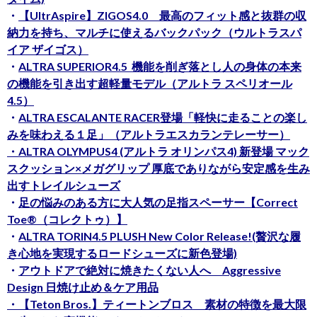
・
【UltrAspire】ZIGOS4.0 最高のフィット感と抜群の収
納力を持ち、マルチに使えるバックパック（ウルトラスパ
イア ザイゴス）
・
ALTRA SUPERIOR4.5 機能を削ぎ落とし人の身体の本来
の機能を引き出す超軽量モデル（アルトラ スペリオール
4.5）
・
ALTRA ESCALANTE RACER登場「軽快に走ることの楽し
みを味わえる１足」（アルトラエスカランテレーサー）
・ALTRA OLYMPUS4 (アルトラ オリンパス4) 新登場 マック
スクッション×メガグリップ
厚底でありながら安定感を生み
出すトレイルシューズ
・
足の悩みのある方に大人気の足指スペーサー【Correct
Toe®︎（コレクトゥ）】
・
ALTRA TORIN4.5 PLUSH New Color Release!(贅沢な履
き心地を実現するロードシューズに新色登場)
・
アウトドアで絶対に焼きたくない人へ Aggressive
Design 日焼け止め＆ケア用品
・【Teton Bros.】ティートンブロス 素材の特徴を最大限