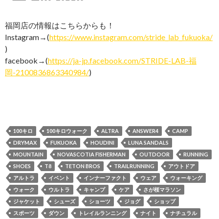
福岡店の情報はこちらからも！
Instagram→(
https://www.instagram.com/stride_lab_fukuoka/
)
facebook→(
https://ja-jp.facebook.com/STRIDE-LAB-福
岡-2100836863340984/
)
100キロ
100キロウォーク
ALTRA
ANSWER4
CAMP
DRYMAX
FUKUOKA
HOUDINI
LUNA SANDALS
MOUNTAIN
NOVASCOTIA FISHERMAN
OUTDOOR
RUNNING
SHOES
T8
TETON BROS
TRAILRUNNING
アウトドア
アルトラ
イベント
インナーファクト
ウェア
ウォーキング
ウォーク
ウルトラ
キャンプ
ケア
さが桜マラソン
ジャケット
シューズ
ショーツ
ジョグ
ショップ
スポーツ
ダウン
トレイルランニング
ナイト
ナチュラル