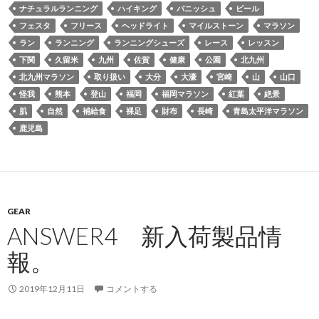
ナチュラルランニング
ハイキング
バニッシュ
ビール
フェスタ
フリース
ヘッドライト
マイルストーン
マラソン
ラン
ランニング
ランニングシューズ
レース
レッスン
下関
久留米
九州
佐賀
健康
公園
北九州
北九州マラソン
取り扱い
大分
大濠
宮崎
山
山口
怪我
熊本
登山
福岡
福岡マラソン
紅葉
絶景
肌
自然
補給食
裸足
財布
長崎
青島太平洋マラソン
鹿児島
GEAR
ANSWER4 新入荷製品情
報。
2019年12月11日
コメントする