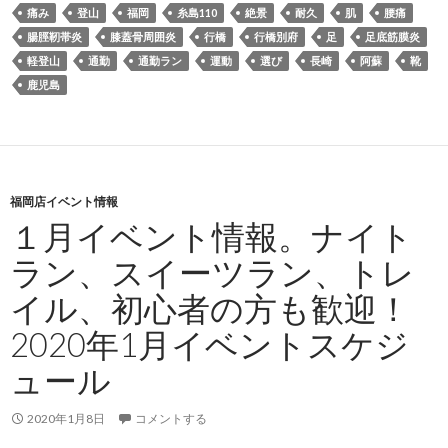
痛み
登山
福岡
糸島110
絶景
耐久
肌
腰痛
腸脛靭帯炎
膝蓋骨周囲炎
行橋
行橋別府
足
足底筋膜炎
軽登山
通勤
通勤ラン
運動
選び
長崎
阿蘇
靴
鹿児島
福岡店イベント情報
１月イベント情報。ナイト
ラン、スイーツラン、トレ
イル、初心者の方も歓迎！
2020年1月イベントスケジ
ュール
2020年1月8日
コメントする