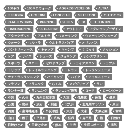
100キロ
100キロウォーク
AGGRESSIVEDESIGN
ALTRA
FUKUOKA
HOUDINI
LONEPEAK
MILESTONE
OUTDOOR
PAAGO WORKS
RUNNING
SHOES
T8
TETON BROS
TRAILRUNNING
ULTRASPIRE
アウトドア
アグレッシブデザイン
アタックザック
アルトラ
ウォーキング
ウォーキングシューズ
ウォーク
ウルトラ
ウルトラスパイア
オリンパス
カントリーレース
キャップ
キャンプ
くじゅう
クッション
ケア
サイズ
シューズ
ジョギング
シンスプリント
スポーツ
スロー
ゼロドロップ
トライアスロン
トラブル
トリップ
トレイルランニング
トレラン
トレランシューズ
ナチュラルランニング
ハイキング
ハイク
マイルストーン
マラソン
マラニック
むくみ
メガグリップ
ラン
ランナー膝
ランニング
ランニング障害
ロード
ローンピーク
不調
久住
九州自然歩道
九重
低酸素
佐賀
健康
公園
出張
別府
刺激
北九州
北九州マラソン
原因
四国
坐骨神経痛
外反母趾
大分
大濠
大濠公園
宮崎
山口
帽子
平尾台
広島
怪我
扁平足
指
日焼け
日焼けどめ
日焼け止め
熊本
生活
生涯スポーツ
病気