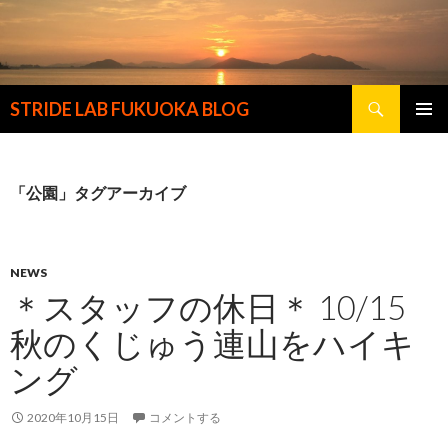
検
STRIDE LAB FUKUOKA BLOG
索
コ
メインメ
ン
ニュー
テ
ン
「公園」タグアーカイブ
ツ
へ
ス
キ
NEWS
ッ
＊スタッフの休日＊ 10/15
プ
秋のくじゅう連山をハイキ
ング
2020年10月15日
コメントする