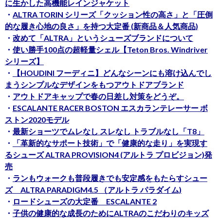
に生かした高機能レインジャケット
・
ALTRA TORIN シリーズ「クッション性の高さ」と「圧倒
的な履き心地の良さ」を持つ大定番 (新商品＆人気商品)
・
改めて「ALTRA」というシューズブランドについて
・
使い勝手100点の超軽量シェル【Teton Bros. Windriver
シリーズ】
・
【HOUDINI フーディニ】どんなシーンにも溶け込んでし
まうシンプルなデザインをもつアウトドアブランド
・
アウトドアキャップで春の日差し対策をどうぞ。
・
ESCALANTE RACER BOSTON エスカランテレーサー ボ
ストン2020モデル
・
最新ショーツでムレなし スレなし トラブルなし「T8」
・
「革新的なサポート技術」で「健康的な走り」を実現す
るシューズ ALTRA PROVISION4 (アルトラ プロビジョン)発
売
・
ランもウォークも普段履きでも安定感をもたらすシュー
ズ ALTRA PARADIGM4.5 （アルトラ パラダイム)
・
ロードシューズの大定番 ESCALANTE 2
・
子供の健康的な成長のためにALTRAのこだわりのキッズ