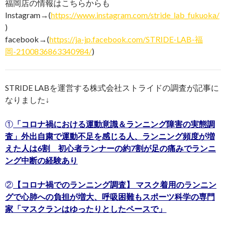
福岡店の情報はこちらからも
Instagram→(
https://www.instagram.com/stride_lab_fukuoka/
)
facebook→(
https://ja-jp.facebook.com/STRIDE-LAB-福
岡-2100836863340984/
)
STRIDE LABを運営する株式会社ストライドの調査が記事に
なりました↓
①
「コロナ禍における運動意識＆ランニング障害の実態調
査」外出自粛で運動不足を感じる人、ランニング頻度が増
えた人は6割 初心者ランナーの約7割が足の痛みでランニ
ング中断の経験あり
②
【コロナ禍でのランニング調査】 マスク着用のランニン
グで心肺への負担が増大、呼吸困難もスポーツ科学の専門
家「マスクランはゆったりとしたペースで」