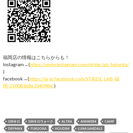
福岡店の情報はこちらからも！
Instagram→(
https://www.instagram.com/stride_lab_fukuoka/
)
facebook→(
https://ja-jp.facebook.com/STRIDE-LAB-福
岡-2100836863340984/
)
100キロ
100キロウォーク
ALTRA
ANSWER4
CAMP
DRYMAX
FUKUOKA
HOUDINI
LUNA SANDALS